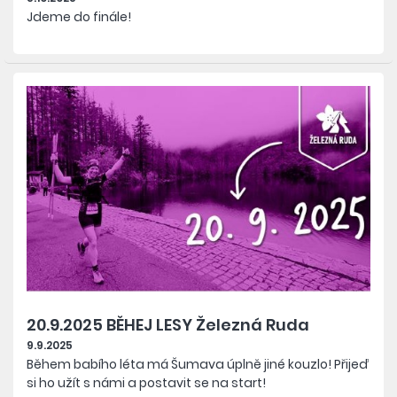
Jdeme do finále!
20.9.2025 BĚHEJ LESY Železná Ruda
9.9.2025
Během babího léta má Šumava úplně jiné kouzlo!
Přijeď
si ho užít s námi a postavit se na start!