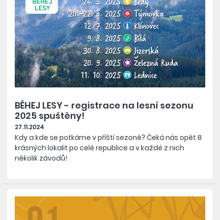
BĚHEJ LESY - registrace na lesní sezonu
2025 spuštěny!
27.11.2024
Kdy a kde se potkáme v příští sezoně? Čeká nás opět 8
krásných lokalit po celé republice a v každé z nich
několik závodů!