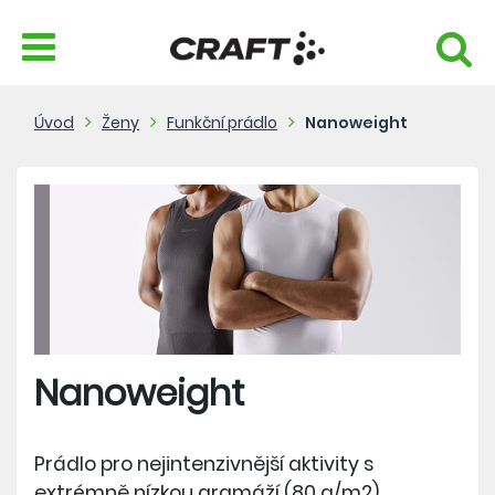
Úvod
Ženy
Funkční prádlo
Nanoweight
Nanoweight
Prádlo pro nejintenzivnější aktivity s
extrémně nízkou gramáží (80 g/m2),