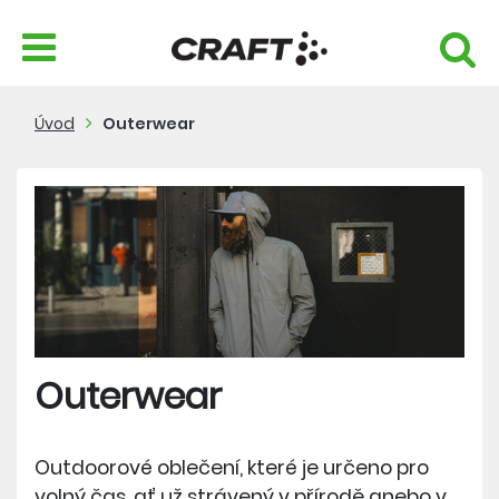
Úvod
Outerwear
Outerwear
Outdoorové oblečení, které je určeno pro
volný čas, ať už strávený v přírodě anebo v