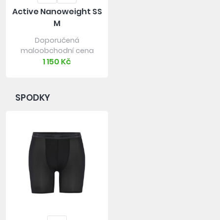
Active Nanoweight SS
M
Doporučená
maloobchodní cena
1 150 Kč
SPODKY