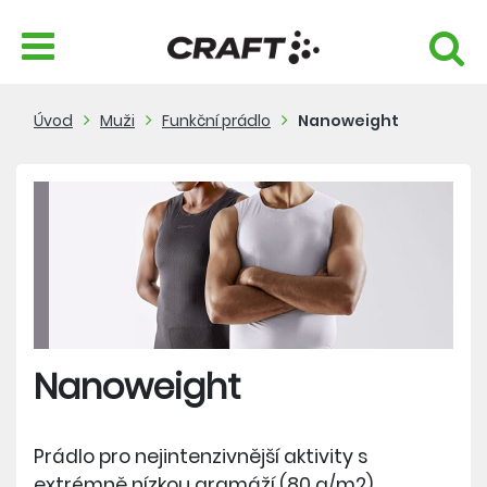
Úvod
Muži
Funkční prádlo
Nanoweight
Nanoweight
Prádlo pro nejintenzivnější aktivity s
extrémně nízkou gramáží (80 g/m2),