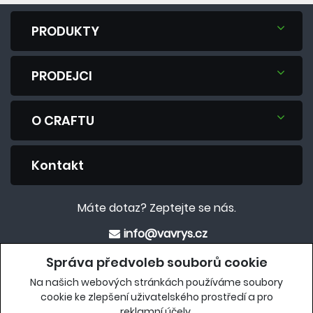
PRODUKTY
PRODEJCI
O CRAFTU
Kontakt
Máte dotaz? Zeptejte se nás.
info@vavrys.cz
+420 575 570 913
Správa předvoleb souborů cookie
Na našich webových stránkách používáme soubory
Eshop
cookie ke zlepšení uživatelského prostředí a pro
reklamní účely.