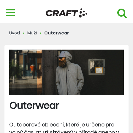
Úvod
Muži
Outerwear
Outerwear
Outdoorové oblečení, které je určeno pro
volný čas, ať už strávený v přírodě anebo v