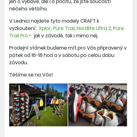
jen o výbavě, ale i o pocitu, že jste součástí
něčeho většího.
V Lednici najdete tyto modely CRAFT k
vyzkoušení:
Xplor
,
Pure Trail
,
Nordlite Ultra 2
,
Pure
Trail Pro
-
jak v závodě, tak i mimo něj.
Prodejní stánek budeme mít pro Vás připravený v
pátek od 16-18 hod a v sobotu po celou dobu
závodu.
Těšíme se na Vás!