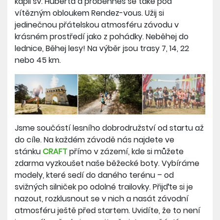
kapli sv. Huberta a proběhneš se také pod
vítězným obloukem Rendez-vous. Užij si
jedinečnou přátelskou atmosféru závodu v
krásném prostředí jako z pohádky. Neběhej do
lednice, Běhej lesy! Na výběr jsou trasy 7, 14, 22
nebo 45 km.
Jsme součástí lesního dobrodružství od startu až
do cíle. Na každém závodě nás najdete ve
stánku
CRAFT
přímo v zázemí, kde si můžete
zdarma vyzkoušet naše běžecké boty. Vybíráme
modely, které sedí do daného terénu – od
svižných silniček po odolné trailovky. Přijďte si je
nazout, rozklusnout se v nich a nasát závodní
atmosféru ještě před startem. Uvidíte, že to není