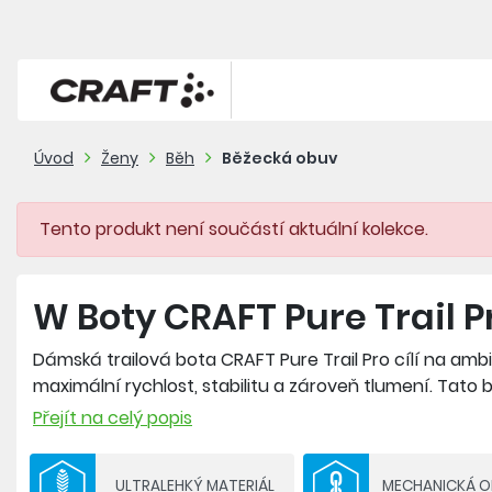
Úvod
Ženy
Běh
Běžecká obuv
Tento produkt není součástí aktuální kolekce.
W Boty CRAFT Pure Trail P
Dámská trailová bota CRAFT Pure Trail Pro cílí na ambic
maximální rychlost, stabilitu a zároveň tlumení. Tat
Cr Foam Pro™. Ta kombinuje dusíkovou pěnu s Pebaxem 
Přejít na celý popis
vysoké stability, optimální míry tlumení a maximální s
minimální váhy. Podešev vytvořená ve spolupráci se s
ULTRALEHKÝ MATERIÁL
MECHANICKÁ 
HyperGrip™, která zajistí jistý grip na jakémkoliv povr