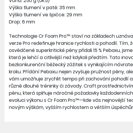
Váha: 250 g (UK5)
Výška tlumení v patě: 35 mm
Výška tlumení ve špičce: 29 mm
Drop: 6 mm
Technologie Cr Foam Pro™ staví na základech uznáv
verze Pro redefinuje hranice rychlosti a pohodlí. Tím, 
osvědčené superkritické pěny přidali 15 % Pebaxu, jsme
která je lehčí a citlivější než kdykoli předtím. Tato ino
bezkonkurenční běžecký zážitek s vynikajícím návrat
kroku. Přídání Pebaxu nejen zvyšuje pružnost pěny, ale t
vám umožňuje zrychlit tempo při zachování pohodlí a 
různě dlouhé tréninky či závody. Craft prostřednictví
pěnu, která splňuje náročné požadavky každodenních i 
evoluci výkonu s Cr Foam Pro™—kde vás nejnovější te
novým výškám, vyšším rychlostem a větším úspěchů