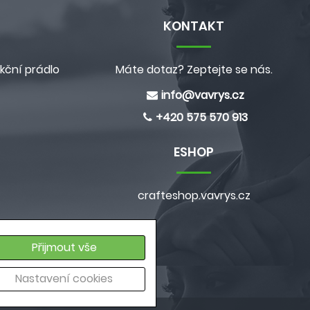
KONTAKT
kční prádlo
Máte dotaz? Zeptejte se nás.
info@
vavrys.cz
+420 575 570 913
ESHOP
crafteshop.vavrys.cz
e
Přijmout vše
ích údajů
Nastavení cookies