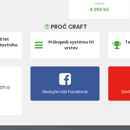
cena
4 250 Kč
PROČ CRAFT
0 let
Průkopník systému tří
Te
vlastního
vrstev
e
ích a
Sledujte náš Facebook
Sle