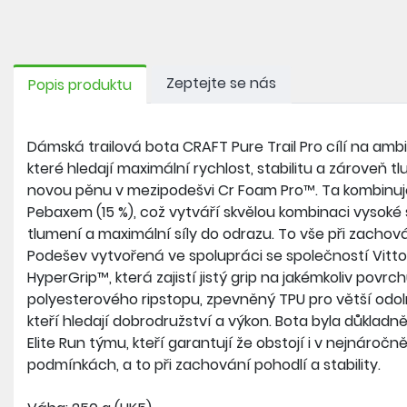
Zeptejte se nás
Popis produktu
Dámská trailová bota CRAFT Pure Trail Pro cílí na ambi
které hledají maximální rychlost, stabilitu a zároveň 
novou pěnu v mezipodešvi Cr Foam Pro™. Ta kombinuj
Pebaxem (15 %), což vytváří skvělou kombinaci vysoké s
tlumení a maximální síly do odrazu. To vše při zachov
Podešev vytvořená ve spolupráci se společností Vitt
HyperGrip™, která zajistí jistý grip na jakémkoliv povrc
polyesterového ripstopu, zpevněný TPU pro větší odoln
kteří hledají dobrodružství a výkon. Bota byla důkladn
Elite Run týmu, kteří garantují že obstojí i v nejnáročn
podmínkách, a to při zachování pohodlí a stability.