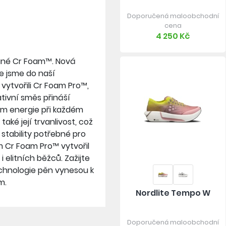
Doporučená maloobchodní
cena
4 250 Kč
ané Cr Foam™. Nová
že jsme do naší
 vytvořili Cr Foam Pro™,
vativní směs přináší
em energie při každém
aké její trvanlivost, což
stability potřebné pro
m Cr Foam Pro™ vytvořil
elitních běžců. Zažijte
chnologie pěn vynesou k
m.
Nordlite Tempo W
Doporučená maloobchodní