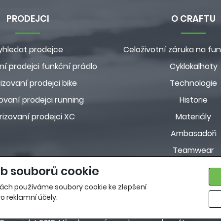
PRODEJCI
O CRAFTU
yhledat prodejce
Celoživotní záruka na fun
ní prodejci funkční prádlo
Cyklokalhoty
izovaní prodejci bike
Technologie
ovaní prodejci running
Historie
rizovaní prodejci XC
Materiály
Ambasadoři
Teamwear
Customkolekc
b souborů cookie
Pravidla ochrany osobn
ách používáme soubory cookie ke zlepšení
o reklamní účely.