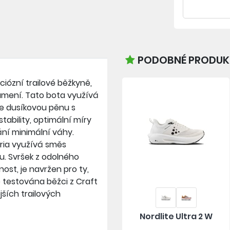
PODOBNÉ PRODUKT
ciózní trailové běžkyně,
tlumení. Tato bota využívá
e dusíkovou pěnu s
tability, optimální míry
ání minimální váhy.
oria využívá směs
hu. Svršek z odolného
ost, je navržen pro ty,
ě testována běžci z Craft
ějších trailových
Nordlite Ultra 2 W