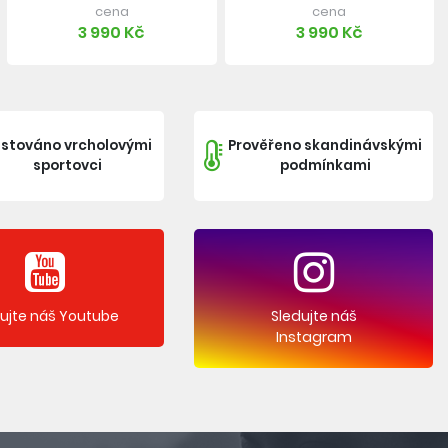
cena
cena
3 990 Kč
3 990 Kč
stováno vrcholovými
Prověřeno skandinávskými
sportovci
podmínkami
dujte náš Youtube
Sledujte náš
Instagram