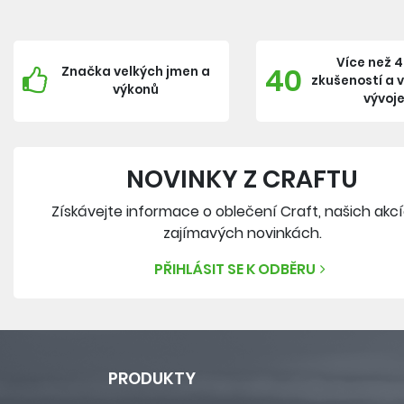
Více než 4
40
Značka velkých jmen a
zkušeností a 
výkonů
vývoj
NOVINKY Z CRAFTU
Získávejte informace o oblečení Craft, našich akc
zajímavých novinkách.
PŘIHLÁSIT SE K ODBĚRU
PRODUKTY