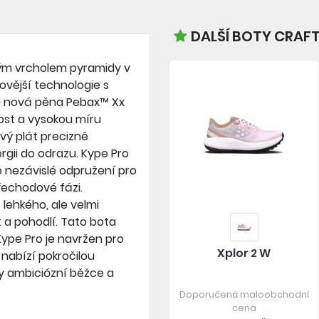
DALŠÍ BOTY CRAFT
lným vrcholem pyramidy v
vější technologie s
la nová pěna Pebax™ Xx
st a vysokou míru
vý plát precizně
ergii do odrazu. Kype Pro
e nezávislé odpružení pro
řechodové fázi.
 lehkého, ale velmi
a pohodlí. Tato bota
 Kype Pro je navržen pro
Xplor 2 W
 nabízí pokročilou
ny ambiciózní běžce a
Doporučená maloobchodní
cena