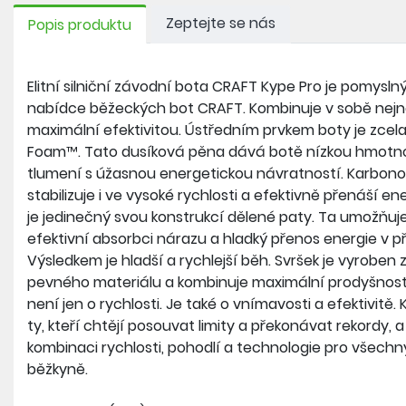
Zeptejte se nás
Popis produktu
Elitní silniční závodní bota CRAFT Kype Pro je pomys
nabídce běžeckých bot CRAFT. Kombinuje v sobě nejno
maximální efektivitou. Ústředním prvkem boty je zce
Foam™. Tato dusíková pěna dává botě nízkou hmotno
tlumení s úžasnou energetickou návratností. Karbono
stabilizuje i ve vysoké rychlosti a efektivně přenáší en
je jedinečný svou konstrukcí dělené paty. Ta umožňuj
efektivní absorbci nárazu a hladký přenos energie v p
Výsledkem je hladší a rychlejší běh. Svršek je vyroben z
pevného materiálu a kombinuje maximální prodyšnost 
není jen o rychlosti. Je také o vnímavosti a efektivitě.
ty, kteří chtějí posouvat limity a překonávat rekordy, a
kombinaci rychlosti, pohodlí a technologie pro všech
běžkyně.