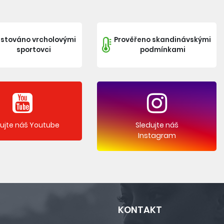
stováno vrcholovými
Prověřeno skandinávskými
sportovci
podmínkami
dujte náš Youtube
Sledujte náš
Instagram
KONTAKT