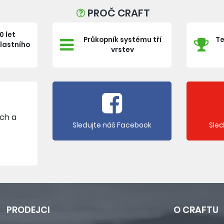
PROČ CRAFT
0 let
Průkopník systému tří
Te
vlastního
vrstev
e
ích a
Sledujte náš Facebook
Sle
PRODEJCI
O CRAFTU