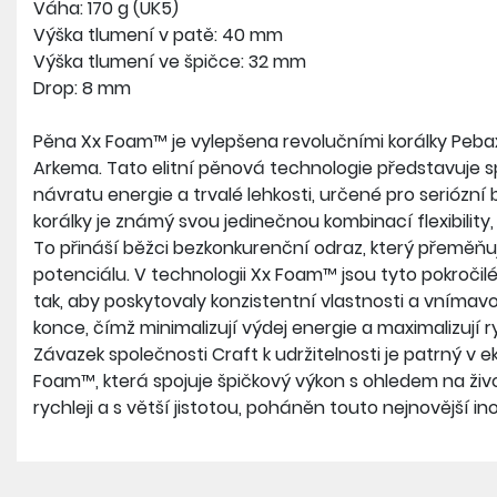
Váha: 170 g (UK5)
Výška tlumení v patě: 40 mm
Výška tlumení ve špičce: 32 mm
Drop: 8 mm
Pěna Xx Foam™ je vylepšena revolučními korálky Peba
Arkema. Tato elitní pěnová technologie představuje 
návratu energie a trvalé lehkosti, určené pro seriózní
korálky je známý svou jedinečnou kombinací flexibility,
To přináší běžci bezkonkurenční odraz, který přeměňuj
potenciálu. V technologii Xx Foam™ jsou tyto pokročilé
tak, aby poskytovaly konzistentní vlastnosti a vnímav
konce, čímž minimalizují výdej energie a maximalizují r
Závazek společnosti Craft k udržitelnosti je patrný v 
Foam™, která spojuje špičkový výkon s ohledem na život
rychleji a s větší jistotou, poháněn touto nejnovější in