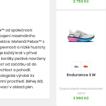
3 750 Kč
x™ od společnosti
spojení maximálního
 běžce. Materiál Pebax™ s
 pevnosti a nízké hustoty.
e každý krok v příval
 korálky pečlivě navrženy
ost od začátku až do
ychlost a pohodlí.
Endurance 3 W
ekologické výrobě Xx
ní prostředí. Běhej dál,
ovací v oblasti pěn.
Doporučená maloobchodní
cena
3 990 Kč