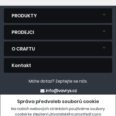
PRODUKTY
PRODEJCI
O CRAFTU
Kontakt
Máte dotaz? Zeptejte se nás.
info@vavrys.cz
+420 575 570 913
Správa předvoleb souborů cookie
Na našich webových stránkách používáme soubory
Eshop
cookie ke zlepšení uživatelského prostředí a pro