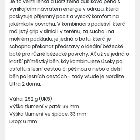
Je to velmi lehká a udržitelná dusíková pěna s
vynikajícím návratem energie v odrazu, která
poskytuje příjemný pocit a vysoký komfort na
jakémkoliv povrchu. V kombinaci s podešví, která
má jistý grip v silnici i v terénu, za sucha i na
mokrém podkladu, je jedná o botu, která je
schopna překonat představy o ideální běžecké
botě pro různé běžecké povrchy. Ať už se jedná o
kratší příměstký běh, kdy kombinujete úseky po
asfaltu s lesní cestou či pěšinou a nebo o delší
běh po lesních cestách - tady všude je Nordlite
Ultra 2 doma.
Váha: 252 g (UK5)
Výška tlumení v patě: 39 mm
Výška tlumení ve špičce: 33 mm
Drop: 6 mm