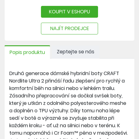
Ultra 2 doma.
KOUPIT V ESHOPU
Váha: 252 g (UK5)
Výška tlumení v patě: 39 mm
NAJÍT PRODEJCE
Výška tlumení ve špičce: 33 mm
Drop: 6 mm
Zeptejte se nás
Popis produktu
Cr Foam™ je ultralehká a udržitelná dusíková
pěna s vynikajícím návratem energie v odrazu,
Druhá generace dámské hybridní boty CRAFT
která poskytuje příjemný pocit a vysoký komfort
Nordlite Ultra 2 přináší řadu zlepšení pro rychlý a
na jakémkoliv povrchu.
komfortní běh na silnici nebo v lehkém trailu.
Pěna je vyrobena technologií šetrnou k životnímu
Zásadního přepracování se dočkal svršek boty,
prostředí, která zahrnuje netoxický proces bez
který je utkán z odolného polyesterového meshe
chemických přísad do základního materiálu.
a doplněn o TPU výztuhy. Díky tomu noha lépe
Jednotlivé složky jsou vstřikovány pod vysokou
sedí v botě a výrazně se zvyšuje stabilita při
teplotou a tlakem, čímž zlepšují vlastnosti pěny.
každém kroku - ať už na silnici nebo v terénu. K
Výsledkem je vysoce výkonná pěna ohleduplná
tomu napomáhá i Cr Foam™ pěna v mezipodešvi.
k přírodě.