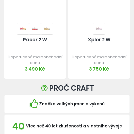
Pacer 2 W
Xplor 2 W
Doporučená maloobchodní
Doporučená maloobchodní
cena
cena
3 490 Kč
3 750 Kč
PROČ CRAFT
Značka velkých jmen a výkonů
40
Více než 40 let zkušeností a vlastního vývoje