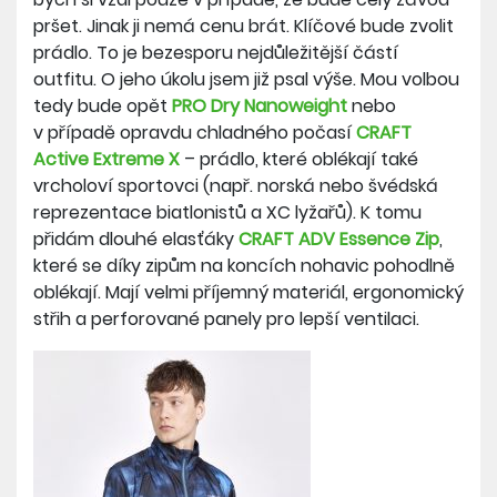
pršet. Jinak ji nemá cenu brát. Klíčové bude zvolit
prádlo. To je bezesporu nejdůležitější částí
outfitu. O jeho úkolu jsem již psal výše. Mou volbou
tedy bude opět
PRO Dry Nanoweight
nebo
v případě opravdu chladného počasí
CRAFT
Active Extreme X
– prádlo, které oblékají také
vrcholoví sportovci (např. norská nebo švédská
reprezentace biatlonistů a XC lyžařů). K tomu
přidám dlouhé elasťáky
CRAFT ADV Essence Zip
,
které se díky zipům na koncích nohavic pohodlně
oblékají. Mají velmi příjemný materiál, ergonomický
střih a perforované panely pro lepší ventilaci.