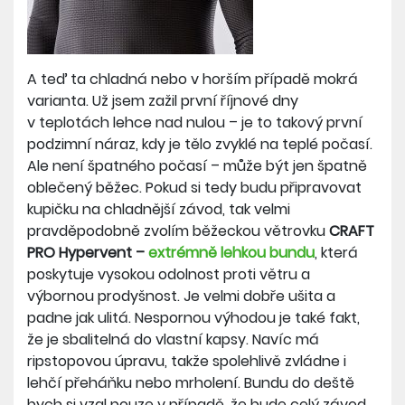
A teď ta chladná nebo v horším případě mokrá
varianta. Už jsem zažil první říjnové dny
v teplotách lehce nad nulou – je to takový první
podzimní náraz, kdy je tělo zvyklé na teplé počasí.
Ale není špatného počasí – může být jen špatně
oblečený běžec. Pokud si tedy budu připravovat
kupičku na chladnější závod, tak velmi
pravděpodobně zvolím běžeckou větrovku
CRAFT
PRO Hypervent –
extrémně lehkou bundu
, která
poskytuje vysokou odolnost proti větru a
výbornou prodyšnost. Je velmi dobře ušita a
padne jak ulitá. Nespornou výhodou je také fakt,
že je sbalitelná do vlastní kapsy. Navíc má
ripstopovou úpravu, takže spolehlivě zvládne i
lehčí přeháňku nebo mrholení. Bundu do deště
bych si vzal pouze v případě, že bude celý závod