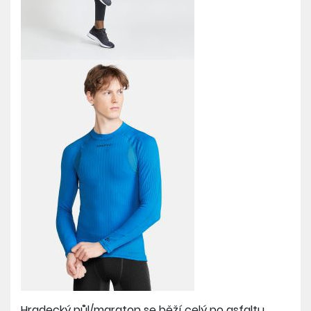
Hradecký půl/maraton se běží celý po asfaltu,