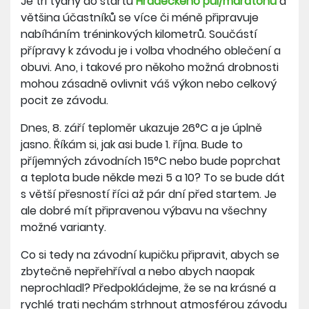
Je tři týdny do startu
Hradeckého půl/maratonu
a
většina účastníků se více či méně připravuje
nabíháním tréninkových kilometrů. Součástí
přípravy k závodu je i volba vhodného oblečení a
obuvi. Ano, i takové pro někoho možná drobnosti
mohou zásadně ovlivnit váš výkon nebo celkový
pocit ze závodu.
Dnes, 8. září teploměr ukazuje 26°C a je úplně
jasno. Říkám si, jak asi bude 1. října. Bude to
příjemných závodních 15°C nebo bude poprchat
a teplota bude někde mezi 5 a 10? To se bude dát
s větší přesností říci až pár dní před startem. Je
ale dobré mít připravenou výbavu na všechny
možné varianty.
Co si tedy na závodní kupičku připravit, abych se
zbytečně nepřehříval a nebo abych naopak
neprochladl? Předpokládejme, že se na krásné a
rychlé trati nechám strhnout atmosférou závodu