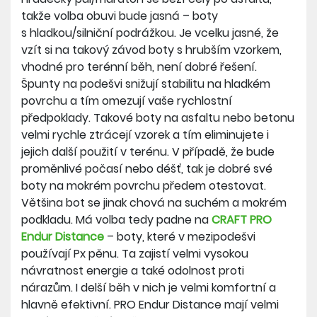
takže volba obuvi bude jasná – boty
s hladkou/silniční podrážkou. Je vcelku jasné, že
vzít si na takový závod boty s hrubším vzorkem,
vhodné pro terénní běh, není dobré řešení.
Špunty na podešvi snižují stabilitu na hladkém
povrchu a tím omezují vaše rychlostní
předpoklady. Takové boty na asfaltu nebo betonu
velmi rychle ztrácejí vzorek a tím eliminujete i
jejich další použití v terénu. V případě, že bude
proměnlivé počasí nebo déšť, tak je dobré své
boty na mokrém povrchu předem otestovat.
Většina bot se jinak chová na suchém a mokrém
podkladu. Má volba tedy padne na
CRAFT PRO
Endur Distance
– boty, které v mezipodešvi
používají Px pěnu. Ta zajistí velmi vysokou
návratnost energie a také odolnost proti
nárazům. I delší běh v nich je velmi komfortní a
hlavně efektivní. PRO Endur Distance mají velmi