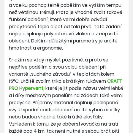
a vcelku pochopitelně poběžím ve vyšším tempu
než většinou trénuji. Proto je vhodné zvolit takové
funkční oblečení, které velmi dobře odvádí
přebytečné teplo a pot od těla pryč. Toto zadání
nejlépe splňuje polyesterové vlákno a z něj ušité
oblečení. Dalšími důležitými parametry je určitě
hmotnost a ergonomie.
Snažím se vždy myslet pozitivně, a proto se
nejdříve podělím o svou volbu oblečení při
variantě „suchého závodu“ v teplotách kolem
15°C. Určitě zvolím triko s krátkým rukávem
CRAFT
PRO Hypervent
, které je již podle názvu velmi lehké
a i díky meshovým panelům na zádech také velmi
prodyšné. Příjemný materiál doplňují podlepené
švy. U spodní části oblečení určitě vyberu šortky
nebo budou vhodné také krátké elasťáky.
Vzhledem k tomu, že je občerstvovačka na trati
každé cca 4 km, tak není nutné s sebou brát pití