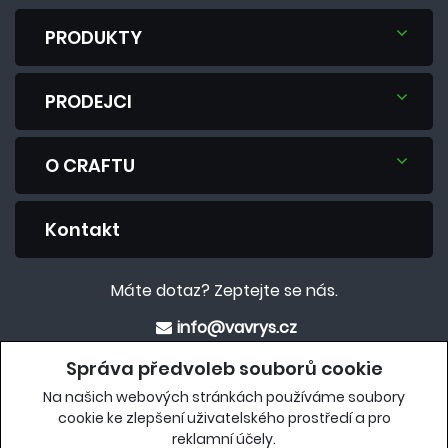
PRODUKTY
PRODEJCI
O CRAFTU
Kontakt
Máte dotaz? Zeptejte se nás.
info@vavrys.cz
+420 575 570 913
Správa předvoleb souborů cookie
Na našich webových stránkách používáme soubory
Eshop
cookie ke zlepšení uživatelského prostředí a pro
reklamní účely.