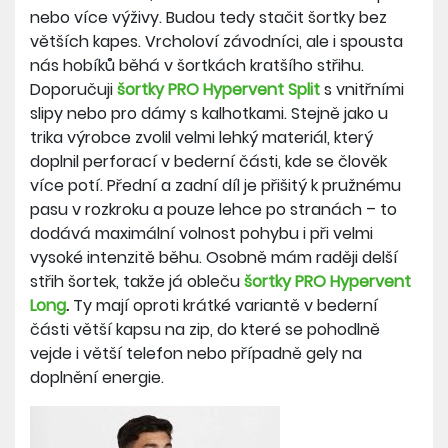
nebo více výživy. Budou tedy stačit šortky bez
větších kapes. Vrcholoví závodníci, ale i spousta
nás hobíků běhá v šortkách kratšího střihu.
Doporučuji
šortky
PRO Hypervent Split
s vnitřními
slipy nebo pro dámy s kalhotkami. Stejně jako u
trika výrobce zvolil velmi lehký materiál, který
doplnil perforací v bederní části, kde se člověk
více potí. Přední a zadní díl je přišitý k pružnému
pasu v rozkroku a pouze lehce po stranách – to
dodává maximální volnost pohybu i při velmi
vysoké intenzitě běhu. Osobně mám raději delší
střih šortek, takže já obleču
šortky PRO Hypervent
Long
.
Ty mají oproti krátké variantě v bederní
části větší kapsu na zip, do které se pohodlně
vejde i větší telefon nebo případně gely na
doplnění energie.