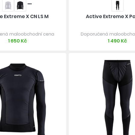
e Extreme X CN LS M
Active Extreme X P
ená maloobchodní cena
Doporučená maloobcho
1 650 Kč
1 490 Kč