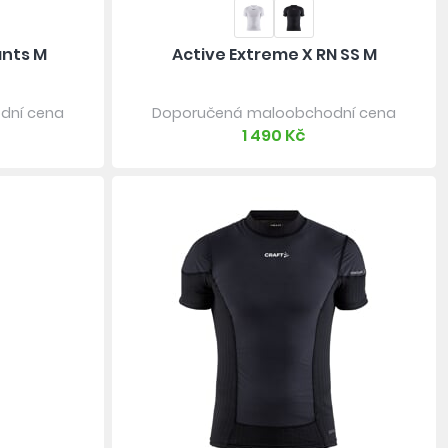
ants M
Active Extreme X RN SS M
dní cena
Doporučená maloobchodní cena
1 490 Kč