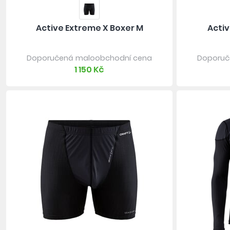
Active Extreme X Boxer M
Activ
Doporučená maloobchodní cena
Doporuč
1 150 Kč