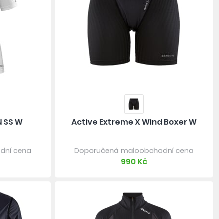
N SS W
Active Extreme X Wind Boxer W
dní cena
Doporučená maloobchodní cena
990 Kč