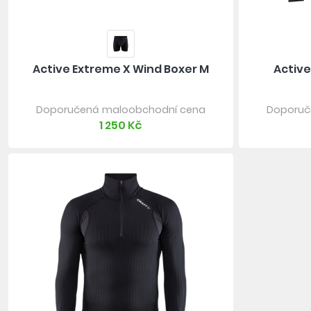
Active Extreme X Wind Boxer M
Active
Doporučená maloobchodní cena
Doporuč
1 250 Kč