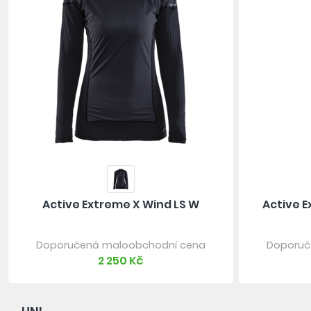
Active Extreme X Wind LS W
Active 
Doporučená maloobchodní cena
Doporuč
2 250 Kč