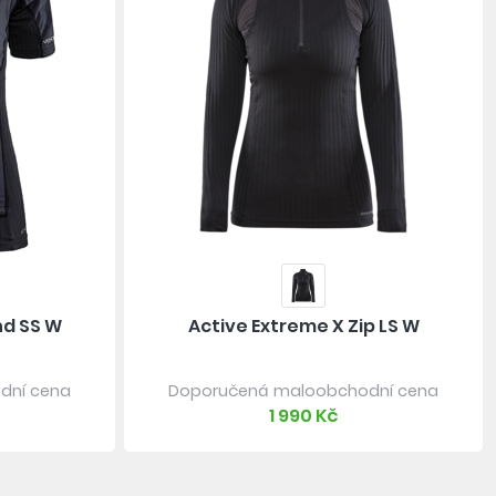
nd SS W
Active Extreme X Zip LS W
dní cena
Doporučená maloobchodní cena
1 990 Kč