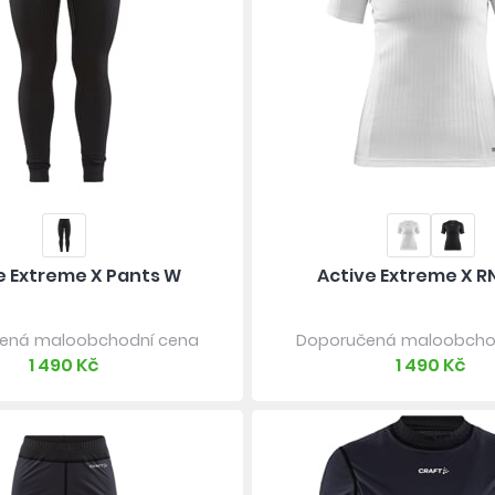
e Extreme X Pants W
Active Extreme X R
ená maloobchodní cena
Doporučená maloobcho
1 490 Kč
1 490 Kč