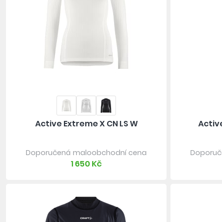
Active Extreme X CN LS W
Activ
Doporučená maloobchodní cena
Doporuč
1 650 Kč