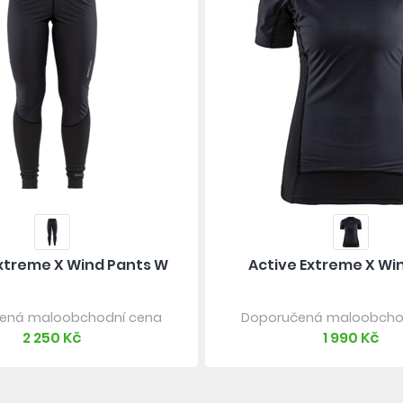
Extreme X Wind Pants W
Active Extreme X Wi
ená maloobchodní cena
Doporučená maloobcho
2 250 Kč
1 990 Kč