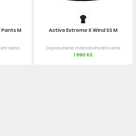
 Pants M
Active Extreme X Wind SS M
dní cena
Doporučená maloobchodní cena
1 990 Kč