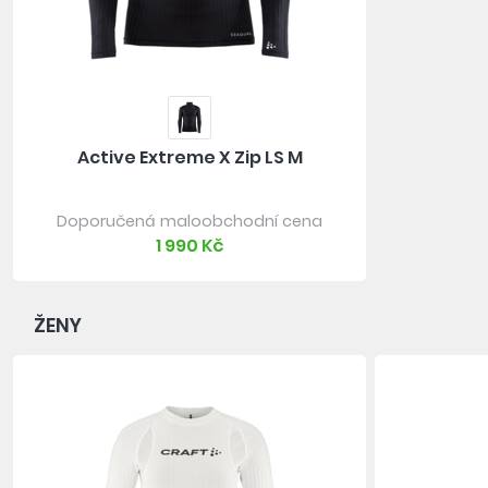
Active Extreme X Zip LS M
Doporučená maloobchodní cena
1 990 Kč
ŽENY