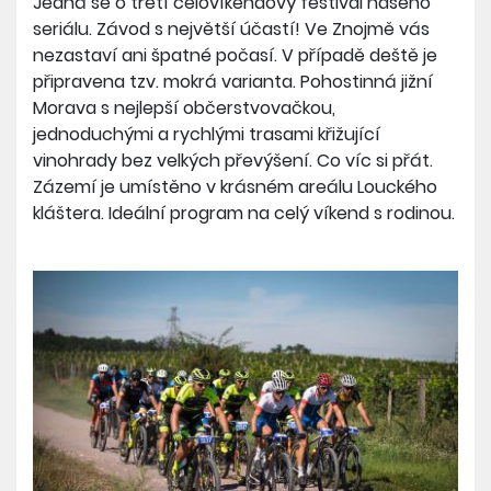
Jedná se o třetí celovíkendový festival našeho
seriálu. Závod s největší účastí! Ve Znojmě vás
nezastaví ani špatné počasí. V případě deště je
připravena tzv. mokrá varianta. Pohostinná jižní
Morava s nejlepší občerstvovačkou,
jednoduchými a rychlými trasami křižující
vinohrady bez velkých převýšení. Co víc si přát.
Zázemí je umístěno v krásném areálu Louckého
kláštera. Ideální program na celý víkend s rodinou.