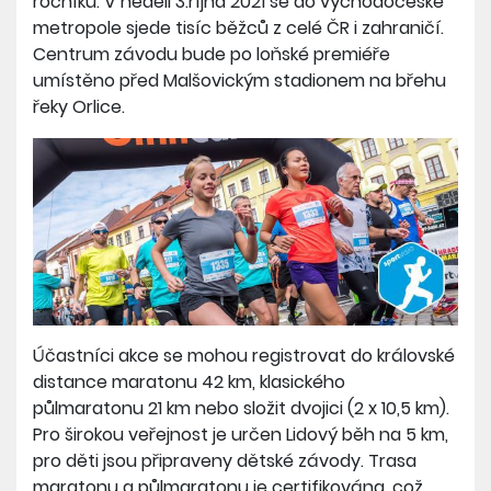
ročníku. V neděli 3.října 2021 se do východočeské
metropole sjede tisíc běžců z celé ČR i zahraničí.
Centrum závodu bude po loňské premiéře
umístěno před Malšovickým stadionem na břehu
řeky Orlice.
Účastníci akce se mohou registrovat do královské
distance maratonu 42 km, klasického
půlmaratonu 21 km nebo složit dvojici (2 x 10,5 km).
Pro širokou veřejnost je určen Lidový běh na 5 km,
pro děti jsou připraveny dětské závody. Trasa
maratonu a půlmaratonu je certifikována, což