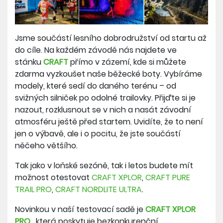
Jsme součástí lesního dobrodružství od startu až
do cíle. Na každém závodě nás najdete ve
stánku
CRAFT
přímo v zázemí, kde si můžete
zdarma vyzkoušet naše běžecké boty. Vybíráme
modely, které sedí do daného terénu – od
svižných silniček po odolné trailovky. Přijďte si je
nazout, rozklusnout se v nich a nasát závodní
atmosféru ještě před startem. Uvidíte, že to není
jen o výbavě, ale i o pocitu, že jste součástí
něčeho většího.
Tak jako v loňské sezóně, tak i letos budete mít
možnost otestovat
CRAFT XPLOR
,
CRAFT PURE
TRAIL PRO
,
CRAFT NORDLITE ULTRA
.
Novinkou v naší testovací sadě je
CRAFT XPLOR
PRO
, která poskytuje
bezkonkurenční