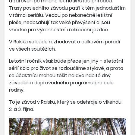
a zároveň po mnoho let netknutou přírodou.
Trasy posledního závodu patří k těm jednodušším
v rámci seriálu. Vedou po nekonečné letištní
ploše, neobsahují tak velké převýšení a jsou
vhodné pro výkonnostní i rekreační jezdce.
V Ralsku se bude rozhodovat o celkovém pořadí
ve všech soutěžích.
Letošní ročník však bude přece jen jiný – s letošní
sérií Kolo pro život se rozloučiíme stylově, a proto
se účastníci mohou těšit na dva nabité dny
závodění i doprovodného programu pro celé
rodiny.
To je závod v Ralsku, který se odehraje o víkendu
2. a 3. října.