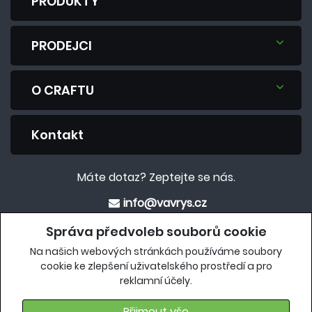
PRODUKTY
PRODEJCI
O CRAFTU
Kontakt
Máte dotaz? Zeptejte se nás.
info@vavrys.cz
+420 575 570 913
Správa předvoleb souborů cookie
Na našich webových stránkách používáme soubory
Eshop
cookie ke zlepšení uživatelského prostředí a pro
reklamní účely.
crafteshop.vavrys.cz
Přijmout vše