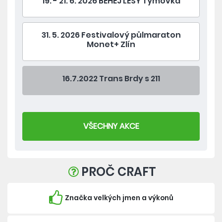
19. - 21. 6. 2026 BĚHEJ LESY Týmovka
31. 5. 2026 Festivalový půlmaraton
Monet+ Zlín
16.7.2022 Trans Brdy s 211
VŠECHNY AKCE
PROČ CRAFT
Značka velkých jmen a výkonů