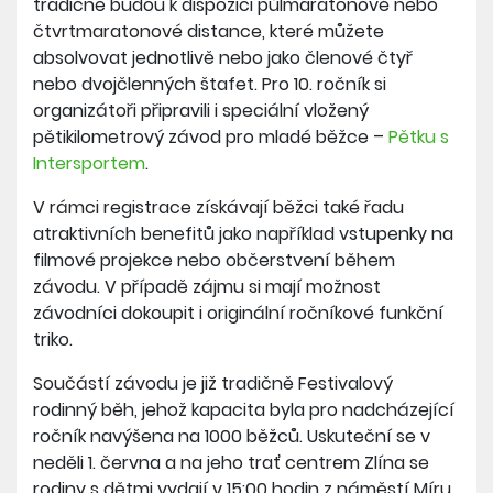
tradičně budou k dispozici půlmaratonové nebo
čtvrtmaratonové distance, které můžete
absolvovat jednotlivě nebo jako členové čtyř
nebo dvojčlenných štafet. Pro 10. ročník si
organizátoři připravili i speciální vložený
pětikilometrový závod pro mladé běžce –
Pětku s
Intersportem
.
V rámci registrace získávají běžci také řadu
atraktivních benefitů jako například vstupenky na
filmové projekce nebo občerstvení během
závodu. V případě zájmu si mají možnost
závodníci dokoupit i originální ročníkové funkční
triko.
Součástí závodu je již tradičně Festivalový
rodinný běh, jehož kapacita byla pro nadcházející
ročník navýšena na 1000 běžců. Uskuteční se v
neděli 1. června a na jeho trať centrem Zlína se
rodiny s dětmi vydají v 15:00 hodin z náměstí Míru.