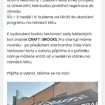
18:00 u tělocvičny 1. základní školy Emila Zátopka,
ul. Univerzitní, kde budou probíhat registrace do
závodu.
V neděli 1. 6. budeme od 09:00 do ukončení
programu na náměstí Míru.
K vyzkoušení budou testovací sady běžeckých
bot značek
CRAFT
i
BROOKS.
Pro startují máme
novinku - po předložení startovního čísla Vám
testovací boty v sobotu půjčíme a v pořádku
nám je můžete vrátit až v neděli na stánku na
náměstí Míru.
Přijďte si vybrat, těšíme se na Vás!