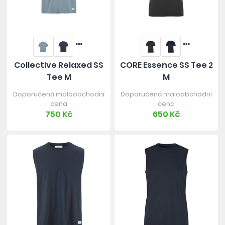
Collective Relaxed SS
CORE Essence SS Tee 2
Tee M
M
Doporučená maloobchodní
Doporučená maloobchodní
cena
cena
750 Kč
650 Kč