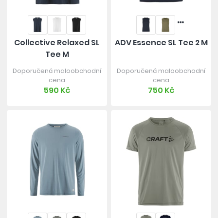
Collective Relaxed SL
ADV Essence SL Tee 2 M
Tee M
Doporučená maloobchodní
Doporučená maloobchodní
cena
cena
590 Kč
750 Kč