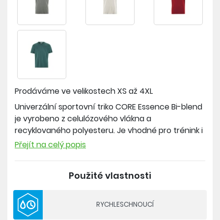
Prodáváme ve velikostech
XS až 4XL
Univerzální sportovní triko CORE Essence Bi-blend
je vyrobeno z celulózového vlákna a
recyklovaného polyesteru. Je vhodné pro trénink i
volný čas.
Přejít na celý popis
Materiál: 55% recyklovaný polyester, 45 % Lyocell
Použité vlastnosti
- volný střih
- rychleschnoucí materiál
RYCHLESCHNOUCÍ
- lyocell je celulózové vlákno získané z buničiny za