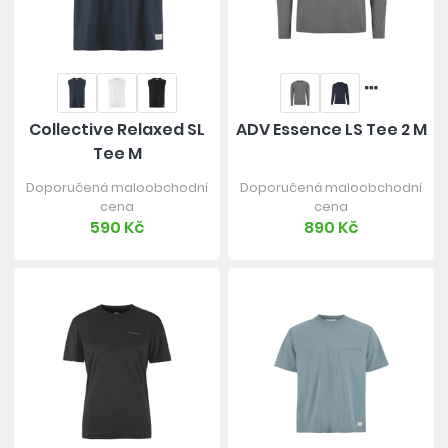
Collective Relaxed SL
ADV Essence LS Tee 2 M
Tee M
Doporučená maloobchodní
Doporučená maloobchodní
cena
cena
590 Kč
890 Kč