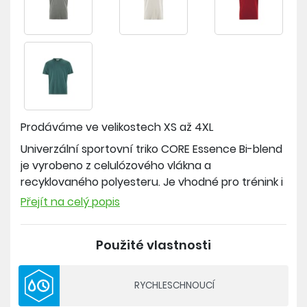
Prodáváme ve velikostech
XS až 4XL
Univerzální sportovní triko CORE Essence Bi-blend
je vyrobeno z celulózového vlákna a
recyklovaného polyesteru. Je vhodné pro trénink i
volný čas.
Přejít na celý popis
Materiál: 55% recyklovaný polyester, 45 % Lyocell
Použité vlastnosti
- volný střih
- rychleschnoucí materiál
RYCHLESCHNOUCÍ
- lyocell je celulózové vlákno získané z buničiny za