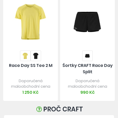
Race Day SS Tee 2 M
Šortky CRAFT Race Day
Split
Doporučená
Doporučená
maloobchodní cena
maloobchodní cena
1 250 Kč
990 Kč
PROČ CRAFT