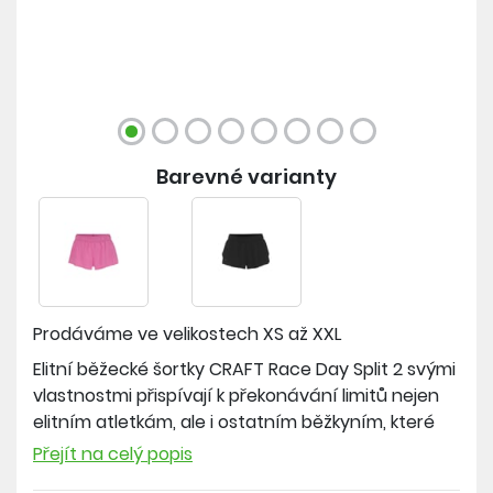
Barevné varianty
Prodáváme ve velikostech
XS až XXL
Elitní běžecké šortky CRAFT Race Day Split 2 svými
vlastnostmi přispívají k překonávání limitů nejen
elitním atletkám, ale i ostatním běžkyním, které
hledají mimořádný produkt bez kompromisů. Jsou
Přejít na celý popis
vyrobeny z vysoce funkčního materiálu s