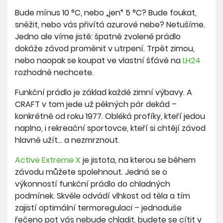
Bude mínus 10 °C, nebo „jen“ 5 °C? Bude foukat,
sněžit, nebo vás přivítá azurové nebe? Netušíme.
Jedno ale víme jistě: špatně zvolené prádlo
dokáže závod proměnit v utrpení. Trpět zimou,
nebo naopak se koupat ve vlastní šťávě na
LH24
rozhodně nechcete.
Funkční prádlo je základ každé zimní výbavy. A
CRAFT v tom jede už pěkných pár dekád –
konkrétně od roku 1977. Obléká profíky, kteří jedou
naplno, i rekreační sportovce, kteří si chtějí závod
hlavně užít… a nezmrznout.
Active Extreme X
je jistota, na kterou se během
závodu můžete spolehnout. Jedná se o
výkonností funkční prádlo do chladných
podmínek. Skvěle odvádí vlhkost od těla a tím
zajistí optimální termoregulaci – jednoduše
řečeno pot vás nebude chladit, budete se cítit v