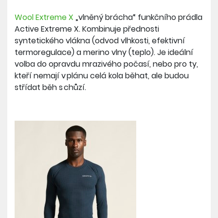
Wool Extreme X
„vlněný brácha“ funkčního prádla
Active Extreme X. Kombinuje přednosti
syntetického vlákna (odvod vlhkosti, efektivní
termoregulace) a merino vlny (teplo). Je ideální
volba do opravdu mrazivého počasí, nebo pro ty,
kteří nemají v plánu celá kola běhat, ale budou
střídat běh s chůzí.