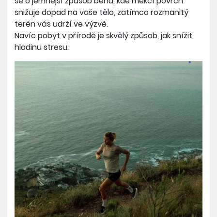
se o jemnější způsob běhu, kde měkčí povrch
snižuje dopad na vaše tělo, zatímco rozmanitý
terén vás udrží ve výzvě.
Navíc pobyt v přírodě je skvělý způsob, jak snížit
hladinu stresu.