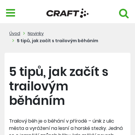
Úvod
Novinky
5 tipů, jak začít s trailovým běháním
5 tipů, jak začít s
trailovým
běháním
Trailový běh je o běhání v přírodě – únik z ulic
města a vyrážení na lesní a horské stezky. Jedná