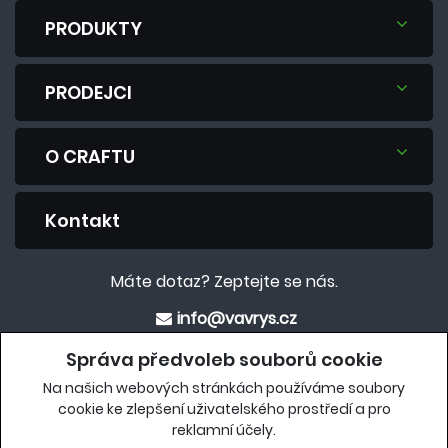
PRODUKTY
PRODEJCI
O CRAFTU
Kontakt
Máte dotaz? Zeptejte se nás.
info@vavrys.cz
+420 575 570 913
Správa předvoleb souborů cookie
Na našich webových stránkách používáme soubory
Eshop
cookie ke zlepšení uživatelského prostředí a pro
reklamní účely.