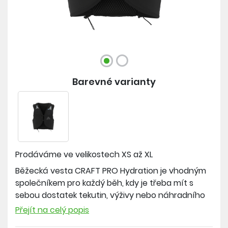
Barevné varianty
Prodáváme ve velikostech
XS až XL
Běžecká vesta CRAFT PRO Hydration je vhodným
společníkem pro každý běh, kdy je třeba mít s
sebou dostatek tekutin, výživy nebo náhradního
oblečení. Produkt je vlastně kombinací běžecké
Přejít na celý popis
vesty a batohu. Disponuje dostatkem úložného