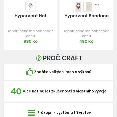
Hypervent Hat
Hypervent Bandana
Doporučená maloobchodní
Doporučená maloobchodní
cena
cena
990 Kč
490 Kč
PROČ CRAFT
Značka velkých jmen a výkonů
40
Více než 40 let zkušeností a vlastního vývoje
Průkopník systému tří vrstev