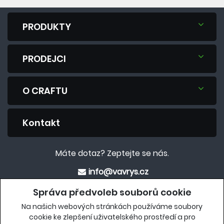
PRODUKTY
PRODEJCI
O CRAFTU
Kontakt
Máte dotaz? Zeptejte se nás.
info@vavrys.cz
+420 575 570 913
Správa předvoleb souborů cookie
Na našich webových stránkách používáme soubory
Eshop
cookie ke zlepšení uživatelského prostředí a pro