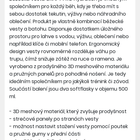
části
společníkem pro každý běh, kdy je třeba mít s
- nastavitelná poutka pro uchycení běžeckých
sebou dostatek tekutin, výživy nebo náhradního
holí
oblečení. Produkt je vlastně kombinací běžecké
- váha včetně softflasků - 300 g
vesty a batohu. Disponuje dostatkem úložného
prostoru pro lahve s vodou, výživu, oblečení nebo
například klíče či mobilní telefon. Ergonomický
design vesty rovnoměrně rozděluje váhu po
trupu, čímž snižuje zátěž na ruce a ramena. Je
vyrobena z prodyšného 3D meshového materiálu
a pružných panelů pro pohodlné nošení. Je tedy
ideálním společníkem pro jakýkoli trénink či závod.
Součástí balení jsou dva softflasky v objemu 500
ml.
- 3D meshový materiál, který zvyšuje prodyšnost
- strečové panely po stranách vesty
- možnost nastavit stažení vesty pomocí poutek
a pružné gumy v přední části