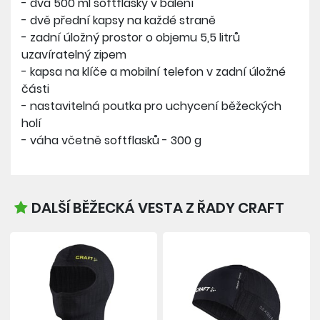
- dva 500 ml softflasky v balení
- dvě přední kapsy na každé straně
- zadní úložný prostor o objemu 5,5 litrů
uzavíratelný zipem
- kapsa na klíče a mobilní telefon v zadní úložné
části
- nastavitelná poutka pro uchycení běžeckých
holí
- váha včetně softflasků - 300 g
DALŠÍ BĚŽECKÁ VESTA Z ŘADY CRAFT