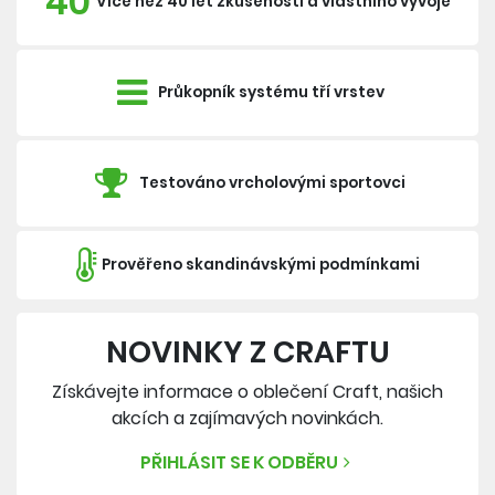
40
Více než 40 let zkušeností a vlastního vývoje
Průkopník systému tří vrstev
Testováno vrcholovými sportovci
Prověřeno skandinávskými podmínkami
NOVINKY Z CRAFTU
Získávejte informace o oblečení Craft, našich
akcích a zajímavých novinkách.
PŘIHLÁSIT SE K ODBĚRU