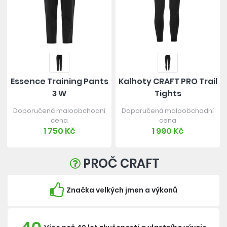
Essence Training Pants
Kalhoty CRAFT PRO Trail
3 W
Tights
Doporučená maloobchodní
Doporučená maloobchodní
cena
cena
1 750 Kč
1 990 Kč
PROČ CRAFT
Značka velkých jmen a výkonů