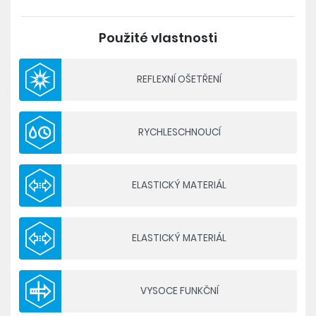
- pohodlné a skvěle padnoucí elastické kalhoty
- široký elastický pas s možností dotažení na
Použité vlastnosti
šňůrku
- kapsa v bederní části pasu, menší kapsa v
přední části pasu
REFLEXNÍ OŠETŘENÍ
- zipy v dolní části nohavic pro snadnější oblékání
- velmi příjemný elastický materiál
- reflexní ošetření
RYCHLESCHNOUCÍ
ELASTICKÝ MATERIÁL
ELASTICKÝ MATERIÁL
VYSOCE FUNKČNÍ