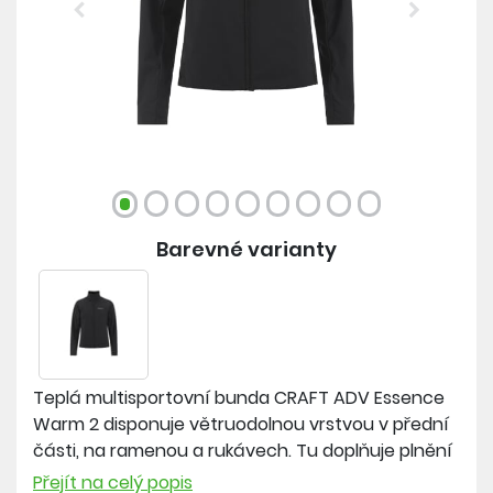
Previous
Next
Barevné varianty
Teplá multisportovní bunda CRAFT ADV Essence
Warm 2 disponuje větruodolnou vrstvou v přední
části, na ramenou a rukávech. Tu doplňuje plnění
dutým vláknem pro vyšší tepelný komfort. Zbytek
Přejít na celý popis