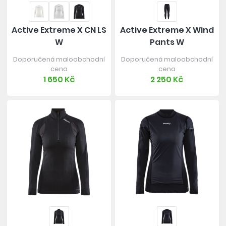
Active Extreme X CN LS
Active Extreme X Wind
W
Pants W
Doporučená maloobchodní
Doporučená maloobchodní
cena
cena
1 650 Kč
2 250 Kč