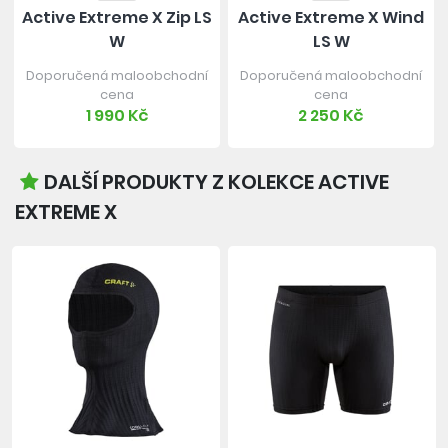
Active Extreme X Zip LS
Active Extreme X Wind
W
LS W
Doporučená maloobchodní
Doporučená maloobchodní
cena
cena
1 990 Kč
2 250 Kč
DALŠÍ PRODUKTY Z KOLEKCE ACTIVE
EXTREME X