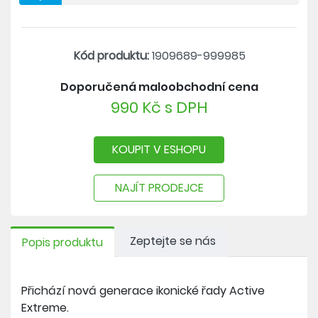
- ploché švy
Produkt, částečně vyrobený ze SeaQual
polyesterového vlákna, při jehož produkci byl
Kód produktu:
1909689-999985
použit zrecyklovaný plastový odpad vylovený z
Doporučená maloobchodní cena
oceánu.
990 Kč s DPH
NEEXISTUJE UNIVERZÁLNÍ FUNKČNÍ PRÁDLO -
VYBERTE SI TO SPRÁVNÉ ZDE >>
KOUPIT V ESHOPU
NAJÍT PRODEJCE
Zeptejte se nás
Popis produktu
Přichází nová generace ikonické řady Active
Extreme.