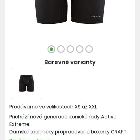
Barevné varianty
Prodáváme ve velikostech
XS až XXL
Přichází nová generace ikonické řady Active
Extreme.
Dámské technicky propracované boxerky CRAFT
Active Extreme X s membránou jsou určené na