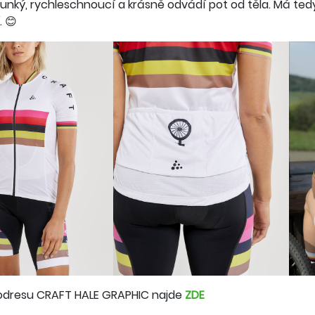
ounký, rychleschnoucí a krásně odvádí pot od těla. Má ted
. 😊
lodresu CRAFT HALE GRAPHIC najde
ZDE