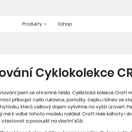
Produkty
Eshop
ování Cyklokolekce C
stování jsem se ohromně těšila. Cyklistická kolekce Craft
nost přikoupit cyklo rukavice, ponožky, čepku i láhev ve ste
hytávku, která celkový dojem vyšvihne na vyšší úroveň. Pe
rý mě k volbě tohoto modelu nalákal. Craft Hale kalhoty i dr
 otestovat a posoudit na vlastní kůži.