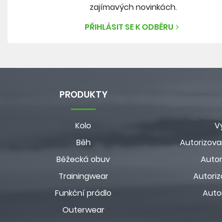
zajímavých novinkách.
PŘIHLÁSIT SE K ODBĚRU
PRODUKTY
Kolo
V
Běh
Autorizova
Běžecká obuv
Autor
Trainingwear
Autoriz
Funkční prádlo
Auto
Outerwear