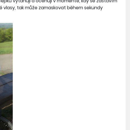
čepku vytahuji a oceňuji v momentě, kdy se zastavím
é vlasy, tak může zamaskovat během sekundy