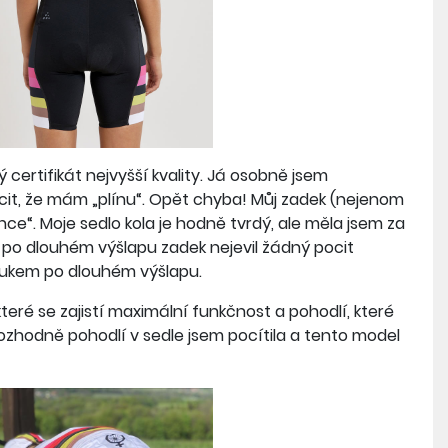
 certifikát nejvyšší kvality. Já osobně jsem
it, že mám „plínu“. Opět chyba! Můj zadek (nejenom
lnce“. Moje sedlo kola je hodně tvrdý, ale měla jsem za
že i po dlouhém výšlapu zadek nejevil žádný pocit
vukem po dlouhém výšlapu.
teré se zajistí maximální funkčnost a pohodlí, které
 rozhodně pohodlí v sedle jsem pocítila a tento model