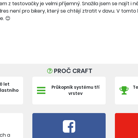
m z testovačky je velmi příjemný. Snažila jsem se najít i ně
res není pro bikery, který se chtějí ztratit v davu. V tomt
e. 😊
PROČ CRAFT
0 let
Průkopník systému tří
Te
vlastního
vrstev
e
ích a