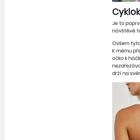
Cyklok
Je to poprv
návštěvě to
Ovšem tyto 
K mému přek
očko k háčk
nezařezávaj
drží na svém