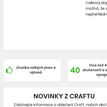
Celkový doje
možná, že d
nepřehlédn
Více než 4
40
Značka velkých jmen a
zkušeností a 
výkonů
vývoj
NOVINKY Z CRAFTU
Získávejte informace o oblečení Craft, našich akc