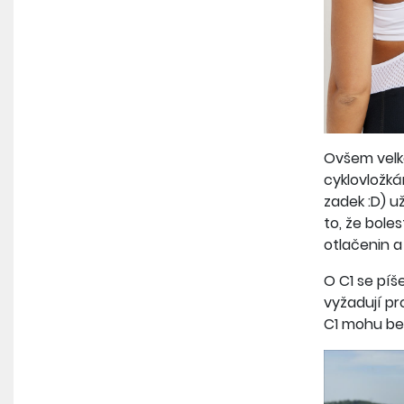
Ovšem velko
cyklovložká
zadek :D) už
to, že boles
otlačenin a
O C1 se píš
vyžadují pr
C1 mohu bez