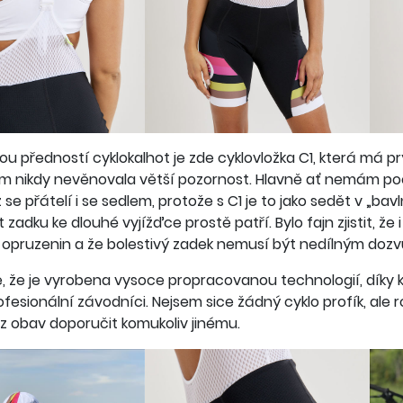
u předností cyklokalhot je zde cyklovložka C1, která má prý
m nikdy nevěnovala větší pozornost. Hlavně ať nemám poc
 se přátelí i se sedlem, protože s C1 je to jako sedět v „bav
t zadku ke dlouhé vyjížďce prostě patří. Bylo fajn zjistit, 
 opruzenin a že bolestivý zadek nemusí být nedílným doz
e, že je vyrobena vysoce propracovanou technologií, díky k
ofesionální závodníci. Nejsem sice žádný cyklo profík, ale
 obav doporučit komukoliv jinému.