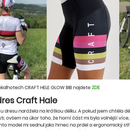
lokalhotech CRAFT HELE GLOW BIB najdete
ZDE
res Craft Hale
u dresu narážela na krátkou délku. A pokud jsem chtěla d
sti, ovšem na úkor toho, že horní část mi byla volnější více
nto model mi sednul jako hrnec na prdel a ergonomický střih