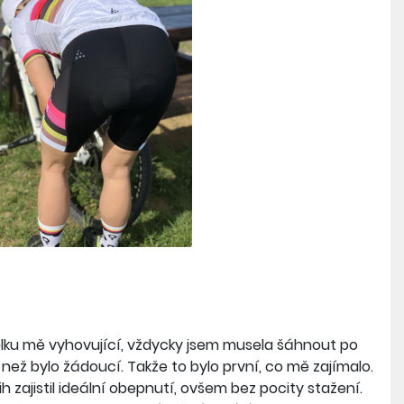
élku mě vyhovující, vždycky jsem musela šáhnout po
, než bylo žádoucí. Takže to bylo první, co mě zajímalo.
 zajistil ideální obepnutí, ovšem bez pocity stažení.