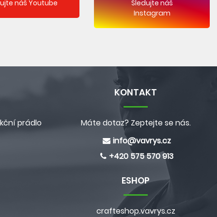
dujte náš Youtube
Sledujte náš
Instagram
KONTAKT
kční prádlo
Máte dotaz? Zeptejte se nás.
info@
vavrys.cz
+420 575 570 913
ESHOP
crafteshop.vavrys.cz