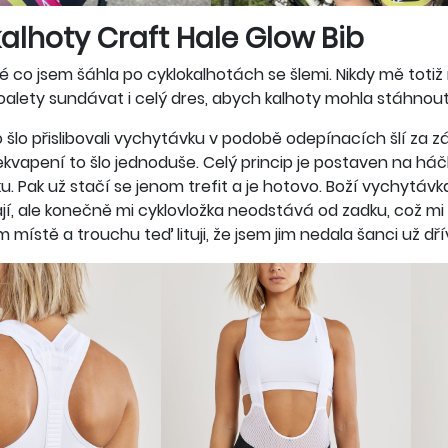
alhoty Craft Hale Glow Bib
é co jsem šáhla po cyklokalhotách se šlemi. Nikdy mě totiž
alety sundávat i celý dres, abych kalhoty mohla stáhnout i
šlo přislibovali vychytávku v podobě odepínacích šlí za zá
vapení to šlo jednoduše. Celý princip je postaven na háčku a
u. Pak už stačí se jenom trefit a je hotovo. Boží vychytávka
í, ale konečně mi cyklovložka neodstává od zadku, což mi 
 místě a trouchu teď lituji, že jsem jim nedala šanci už dří