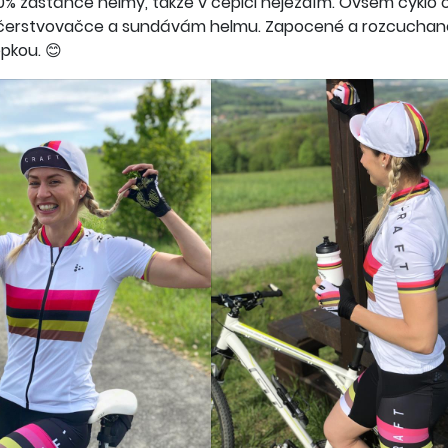
0% zastánce helmy, takže v čepici nejezdím. Ovšem cyklo 
bčerstvovačce a sundávám helmu. Zapocené a rozcuchan
epkou. 😊