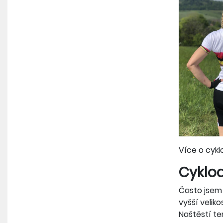
Více o cyk
Cyklod
Často jsem 
vyšší veliko
Naštěstí te