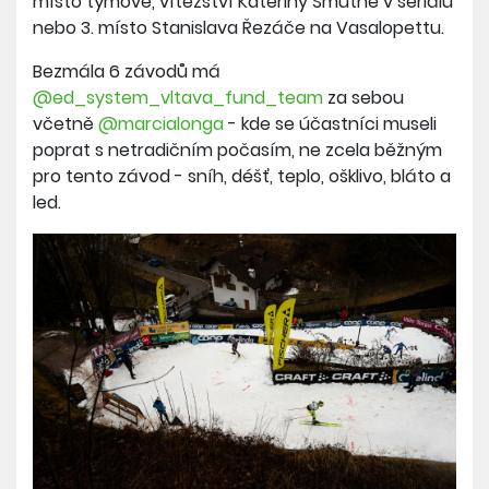
místo týmově, vítězství Kateřiny Smutné v seriálu
nebo 3. místo Stanislava Řezáče na Vasalopettu.
Bezmála 6 závodů má
@ed_system_vltava_fund_team
za sebou
včetně
@marcialonga
- kde se účastníci museli
poprat s netradičním počasím, ne zcela běžným
pro tento závod -
sníh, déšť, teplo, ošklivo, bláto a
led.