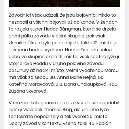
Závodníci však ukázali, že jsou bojovníci, nikdo to
nezabalil a všichni bojovali až do konce. V ženách
to rozjela super Hedda Bångman, která se držela
první půlku závodu v čelní skupině, pak však
zlomila hůlku a bylo po nadějích, takže 10. místo je
nakonec hodně vydřené. Hanna Fine jela celou
dobu ve skupině okolo 15. místa, však špatné lyže ji
stejně jako Heddu v druhé polovině závodu
odsunuly až na 34. místo. Velmi vydařenou Marču
má však za sebou 38. Anna Marie Hejná, 66.
Kateřina Moravcová, 312. Dana Chaloupková, 460.
Zuzana Škvorová.
V mužské kategorii se snažil ze všech sil napodobit
loňský výsledek Thomas Bing, ale ani jeho lyže
tentokráte nepodržely a tak vydřel 25. místo.
Dobrý závod v kontextu všeho zajel 40. Fabián