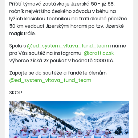
Příští týmová zastávka je Jizerská 50 - již 58.
ročník největšího českého závodu v běhu na
lyžích klasickou technikou na trati dlouhé přibližně
50 km vedoucí Jizerskými horami po tzv. Jizerské
magistrále.
Spolu s
@ed_system_vltava_fund_team
máme
pro Vás soutěž na instagramu
@craft.cz.sk
,
výherce získá 2x poukaz v hodnotě 2000 Kč.
Zapojte se do soutěže a fanděte členům
@ed_system_vltava_fund_team
SKOL!