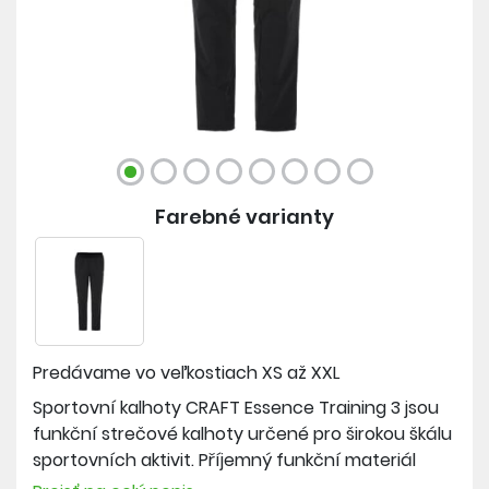
Farebné varianty
Predávame vo veľkostiach
XS až XXL
Sportovní kalhoty CRAFT Essence Training 3 jsou
funkční strečové kalhoty určené pro širokou škálu
sportovních aktivit. Příjemný funkční materiál
efektivně odvádí vlhkost od těla pryč a poskytuje