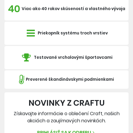
40
Viac ako 40 rokov skúseností a vlastného vývoja
Priekopník systému troch vrstiev
Testované vrcholovými športovcami
Preverené škandinávskymi podmienkami
NOVINKY Z CRAFTU
Získavajte informácie o oblečení Craft, našich
akciách a zaujímavých novinkách.
PRIHLÁSIŤ SA K ODBERU