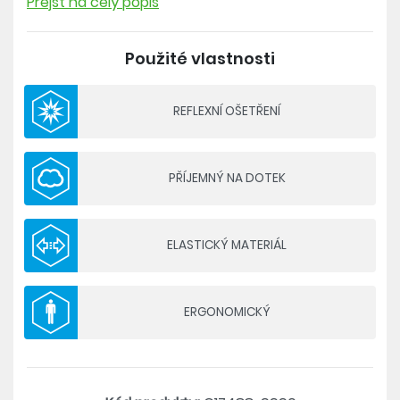
Prejsť na celý popis
obdivuhodnou volnost pohybu. Prodyšnost
podporuje perforace v oblasti lýtek a z vnější
Použité vlastnosti
strany stehen. Skvěle se tak hodí na běh,
intenzivní trénink v tělocvičně, ale také napříkla na
procházku v lese.
REFLEXNÍ OŠETŘENÍ
Složení: 92 % recyklovaný polyamid, 8 % elastan
PŘÍJEMNÝ NA DOTEK
- tkaný strečový materiál
- perforace v oblasti lýtek a z vnější strany stehen
- guma v pase s možností stažení šňůrkou
ELASTICKÝ MATERIÁL
- dvě boční kapsy na zip
- reflexní ošetření
- volný střih
ERGONOMICKÝ