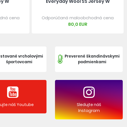
ey W
Everyday Wool SS Jersey W
dná cena
Odporúčaná maloobchodná cena
80,0 EUR
stované vrcholovými
Preverené škandinávskymi
športovcami
podmienkami
dujte náš Youtube
Sledujte náš
Instagram