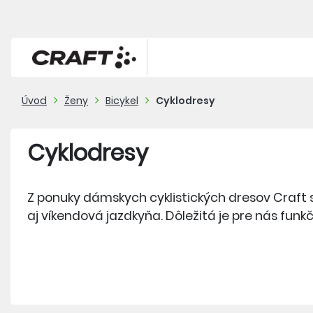
Úvod
Ženy
Bicykel
Cyklodresy
Cyklodresy
Z ponuky dámskych cyklistických dresov Craft s
aj víkendová jazdkyňa. Dôležitá je pre nás funkč