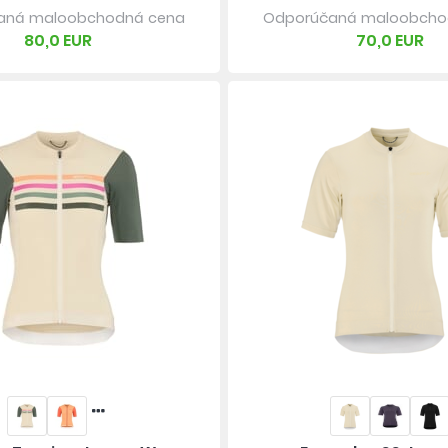
aná maloobchodná cena
Odporúčaná maloobcho
80,0 EUR
70,0 EUR