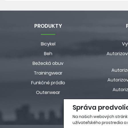
PRODUKTY
Bicykel
Vy
Beh
Autorizov
Bežecká obuv
Autoriz
Trainingwear
Autorizov
Funkčné prádlo
Autori
Outerwear
Správa predvoli
Na našich webových stránk
užívateľského prostredia a