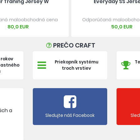
r Traning Jersey W
Everyday SS Jers
aná maloobchodná cena
Odporúčaná maloobcho
80,0 EUR
50,0 EUR
PREČO CRAFT
 rokov
Priekopník systému
Te
vlastného
troch vrstiev
a
ách a
Sledujte náš Facebook
Sle