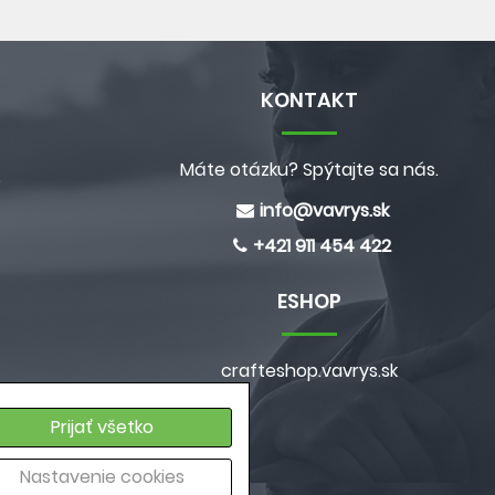
KONTAKT
Máte otázku? Spýtajte sa nás.
e
info@
vavrys.sk
+421 911 454 422
ESHOP
crafteshop.vavrys.sk
a
Prijať všetko
ých údajov
Nastavenie cookies