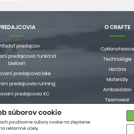
PREDAJCOVIA
O CRAFTE
hľadať predajcov
Cyklonohavic
aní predajcovia funkčná
Technológie
bielizeň
História
ovaní predajcovia bike
Materiály
aní predajcovia running
Ambasádori
zovaní predajcovia XC
Teamwear
Custom kolekci
eb súborov cookie
Pravidlá ochrany osobn
ach používame súbory cookie na zlepšenie
 na reklamné účely.