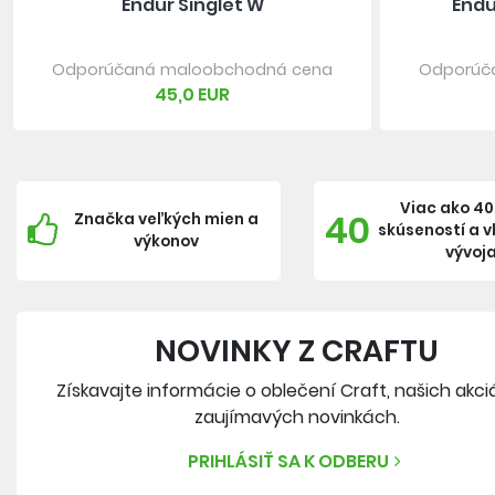
Endur Singlet W
Endu
Odporúčaná maloobchodná cena
Odporúč
45,0 EUR
Viac ako 40
40
Značka veľkých mien a
skúseností a 
výkonov
vývoj
NOVINKY Z CRAFTU
Získavajte informácie o oblečení Craft, našich akci
zaujímavých novinkách.
PRIHLÁSIŤ SA K ODBERU