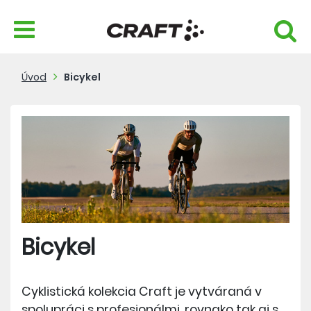
Úvod
Bicykel
Bicykel
Cyklistická kolekcia Craft je vytváraná v
spolupráci s profesionálmi, rovnako tak aj s