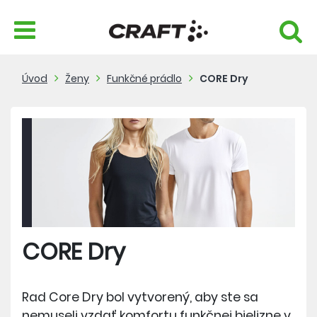
Úvod
Ženy
Funkčné prádlo
CORE Dry
CORE Dry
Rad Core Dry bol vytvorený, aby ste sa
nemuseli vzdať komfortu funkčnej bielizne v