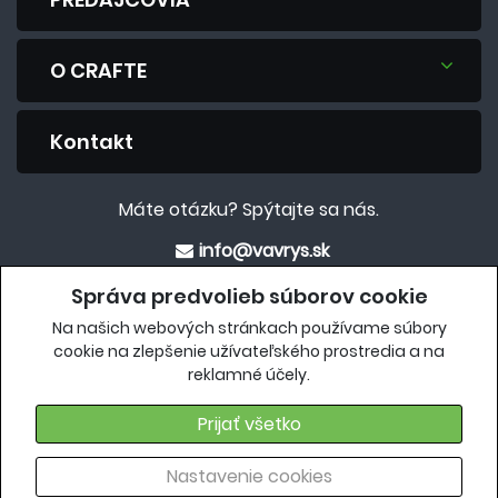
O CRAFTE
Kontakt
Máte otázku? Spýtajte sa nás.
info@vavrys.sk
+421 911 454 422
Správa predvolieb súborov cookie
Na našich webových stránkach používame súbory
Eshop
cookie na zlepšenie užívateľského prostredia a na
reklamné účely.
crafteshop.vavrys.sk
Prijať všetko
Nastavenie cookies
Copyright 2018. Všetky práva vyhradené |