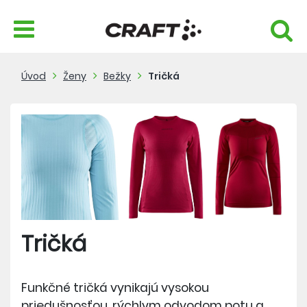
Úvod
Ženy
Bežky
Tričká
Tričká
Funkčné tričká vynikajú vysokou
priedušnosťou, rýchlym odvodom potu a