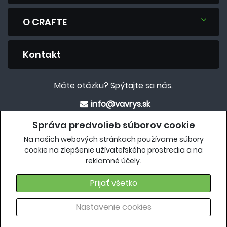
O CRAFTE
Kontakt
Máte otázku? Spýtajte sa nás.
info@vavrys.sk
+421 911 454 422
Správa predvolieb súborov cookie
Na našich webových stránkach používame súbory
Eshop
cookie na zlepšenie užívateľského prostredia a na
reklamné účely.
crafteshop.vavrys.sk
Prijať všetko
Nastavenie cookies
Copyright 2018. Všetky práva vyhradené |
craft.vavrys.sk