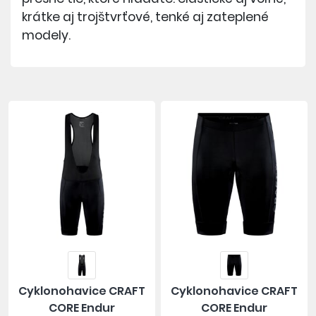
krátke aj trojštvrťové, tenké aj zateplené
modely.
Cyklonohavice CRAFT
Cyklonohavice CRAFT
CORE Endur
CORE Endur