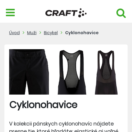
Úvod
Muži
Bicykel
Cyklonohavice
Cyklonohavice
V kolekcii pánskych cyklonohavíc nájdete
presne tie, ktoré hľadáte: elastické aj voľné,