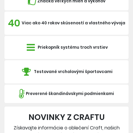
Značka veľkých mien a výkonov
40
Viac ako 40 rokov skúseností a vlastného vývoja
Priekopník systému troch vrstiev
Testované vrcholovými športovcami
Preverené škandinávskymi podmienkami
NOVINKY Z CRAFTU
Získavajte informácie o oblečení Craft, našich