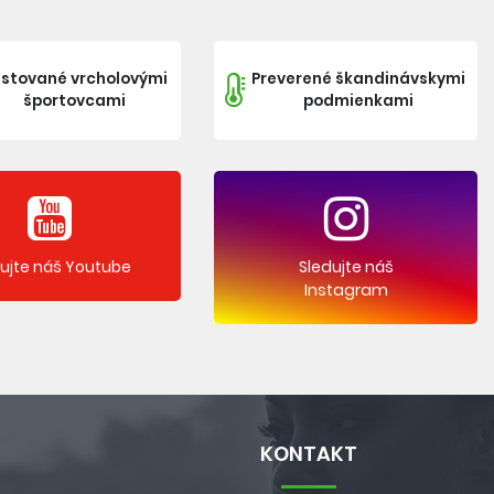
stované vrcholovými
Preverené škandinávskymi
športovcami
podmienkami
dujte náš Youtube
Sledujte náš
Instagram
KONTAKT