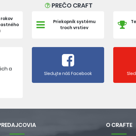
PREČO CRAFT
 rokov
Priekopník systému
Te
vlastného
troch vrstiev
a
ách a
Sledujte náš Facebook
Sle
PREDAJCOVIA
O CRAFTE