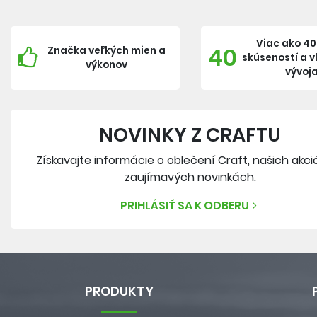
Viac ako 40
40
Značka veľkých mien a
skúseností a 
výkonov
vývoj
NOVINKY Z CRAFTU
Získavajte informácie o oblečení Craft, našich akci
zaujímavých novinkách.
PRIHLÁSIŤ SA K ODBERU
PRODUKTY