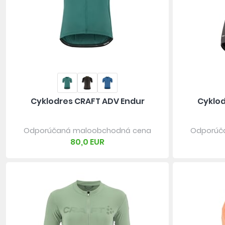
Cyklodres CRAFT ADV Endur
Cyklod
Odporúčaná maloobchodná cena
Odporúč
80,0 EUR