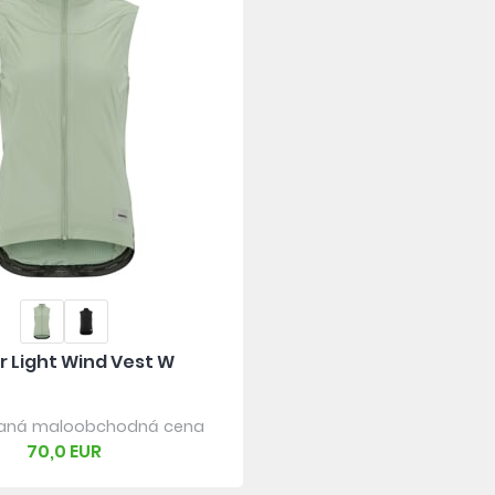
r Light Wind Vest W
aná maloobchodná cena
70,0 EUR