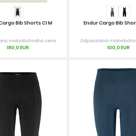
Cargo Bib Shorts C1 M
Endur Cargo Bib Shor
aná maloobchodná cena
Odporúčaná maloobcho
180,0 EUR
100,0 EUR