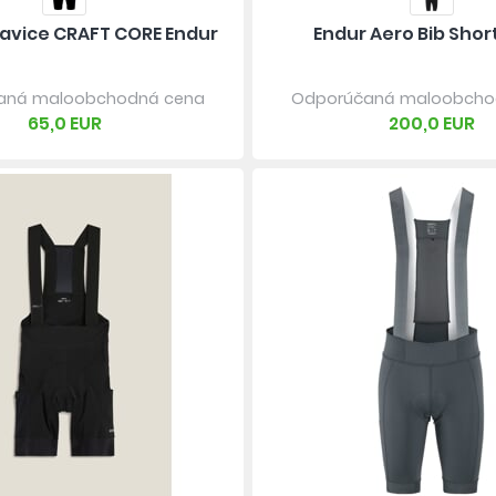
avice CRAFT CORE Endur
Endur Aero Bib Short
aná maloobchodná cena
Odporúčaná maloobcho
65,0 EUR
200,0 EUR