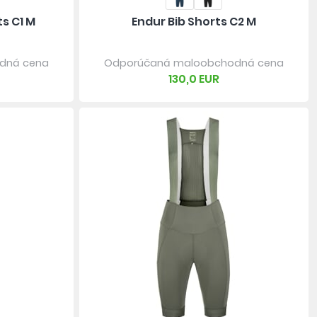
s C1 M
Endur Bib Shorts C2 M
dná cena
Odporúčaná maloobchodná cena
130,0 EUR