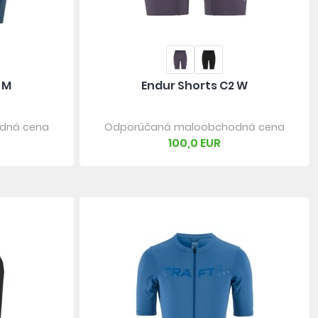
 M
Endur Shorts C2 W
dná cena
Odporúčaná maloobchodná cena
100,0 EUR