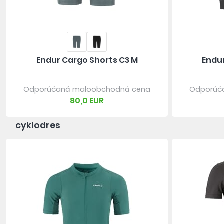
Endur Cargo Shorts C3 M
Endu
Odporúčaná maloobchodná cena
Odporúč
80,0 EUR
cyklodres