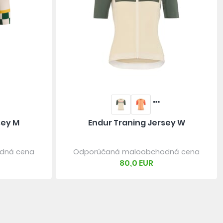
sey M
Endur Traning Jersey W
dná cena
Odporúčaná maloobchodná cena
80,0 EUR