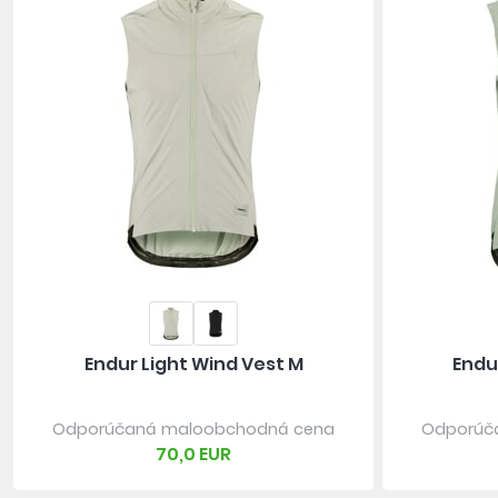
Endur Light Wind Vest M
Endu
Odporúčaná maloobchodná cena
Odporúč
70,0 EUR