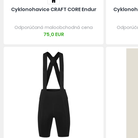
Cyklonohavice CRAFT CORE Endur
Cyklonoh
Odporúčaná maloobchodná cena
Odporúč
75,0 EUR