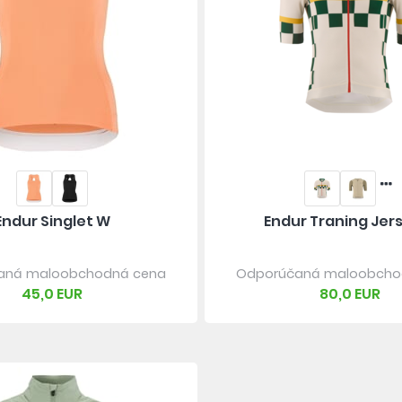
Endur Singlet W
Endur Traning Jer
aná maloobchodná cena
Odporúčaná maloobcho
45,0 EUR
80,0 EUR