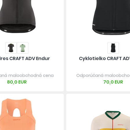
res CRAFT ADV Endur
Cyklotielko CRAFT AD
aná maloobchodná cena
Odporúčaná maloobcho
80,0 EUR
70,0 EUR