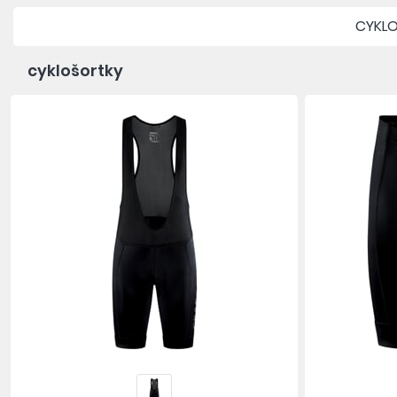
CYKL
cyklošortky