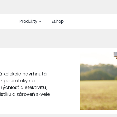
Produkty
Eshop
á kolekcia navrhnutá
ž po preteky na
rýchlosť a efektivitu,
stiku a zároveň skvele