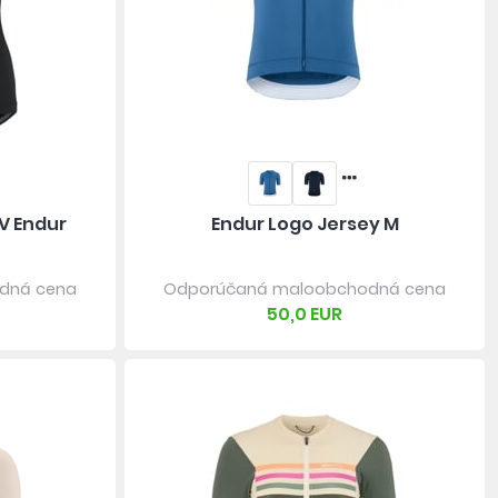
V Endur
Endur Logo Jersey M
dná cena
Odporúčaná maloobchodná cena
50,0 EUR