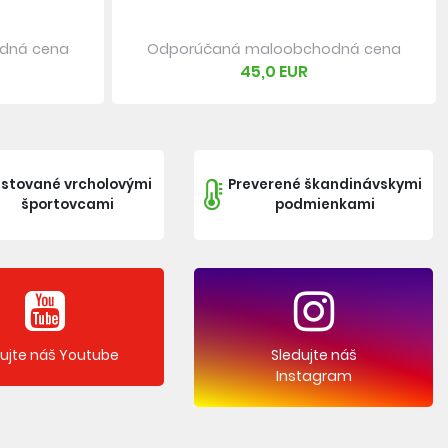
dná cena
Odporúčaná maloobchodná cena
45,0 EUR
stované vrcholovými
Preverené škandinávskymi
športovcami
podmienkami
dujte náš Youtube
Sledujte náš
Instagram