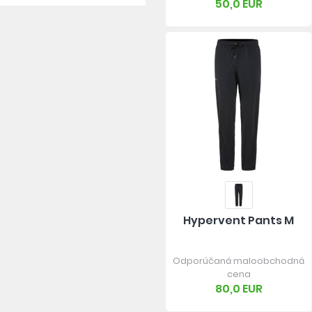
50,0 EUR
Hypervent Pants M
Odporúčaná maloobchodná
cena
80,0 EUR