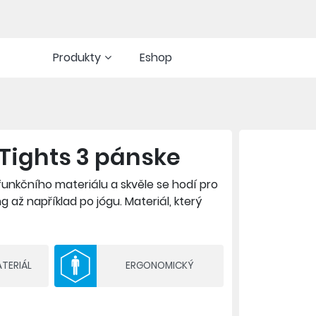
Produkty
Eshop
Tights 3 pánske
funkčního materiálu a skvěle se hodí pro
g až například po jógu. Materiál, který
 s elastanem vyniká skvělou
í. V pase je široká guma, kterou doplňuje
orné kapsy pro uložení telefonu, výživy
ATERIÁL
ERGONOMICKÝ