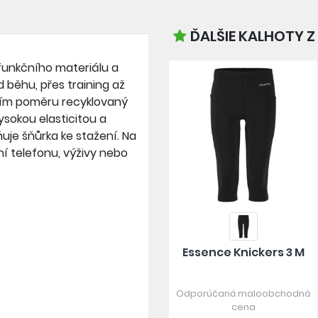
ĎALŠIE KALHOTY Z
 funkčního materiálu a
d běhu, přes training až
lním poměru recyklovaný
ysokou elasticitou a
ňuje šňůrka ke stažení. Na
í telefonu, výživy nebo
Essence Knickers 3 M
Odporúčaná maloobchodná
cena