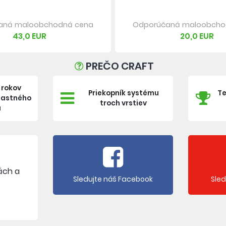
aná maloobchodná cena
Odporúčaná maloobcho
43,0 EUR
20,0 EUR
PREČO CRAFT
 rokov
Priekopník systému
Te
vlastného
troch vrstiev
a
ách a
Sledujte náš Facebook
Sle