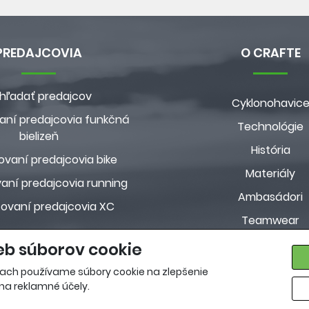
PREDAJCOVIA
O CRAFTE
hľadať predajcov
Cyklonohavic
aní predajcovia funkčná
Technológie
bielizeň
História
ovaní predajcovia bike
Materiály
aní predajcovia running
Ambasádori
zovaní predajcovia XC
Teamwear
Custom kolekci
eb súborov cookie
Pravidlá ochrany osobn
ach používame súbory cookie na zlepšenie
 na reklamné účely.