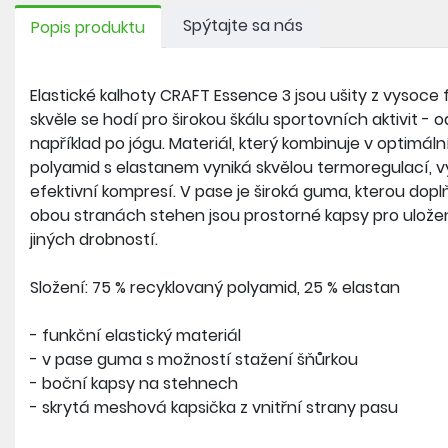
Spýtajte sa nás
Popis produktu
Elastické kalhoty CRAFT Essence 3 jsou ušity z vysoce
skvěle se hodí pro širokou škálu sportovních aktivit - o
například po jógu. Materiál, který kombinuje v optimá
polyamid s elastanem vyniká skvělou termoregulací, v
efektivní kompresí. V pase je široká guma, kterou dopl
obou stranách stehen jsou prostorné kapsy pro uložen
jiných drobností.
Složení: 75 % recyklovaný polyamid, 25 % elastan
- funkční elastický materiál
- v pase guma s možností stažení šňůrkou
- boční kapsy na stehnech
- skrytá meshová kapsička z vnitřní strany pasu