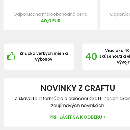
Odporúčaná maloobchodná cena
Odporúč
40,0 EUR
Viac ako 40
40
Značka veľkých mien a
skúseností a 
výkonov
vývoj
NOVINKY Z CRAFTU
Získavajte informácie o oblečení Craft, našich akci
zaujímavých novinkách.
PRIHLÁSIŤ SA K ODBERU