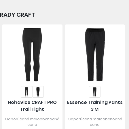
 RADY CRAFT
Nohavice CRAFT PRO
Essence Training Pants
Trail Tight
3 M
Odporúčaná maloobchodná
Odporúčaná maloobchodná
cena
cena