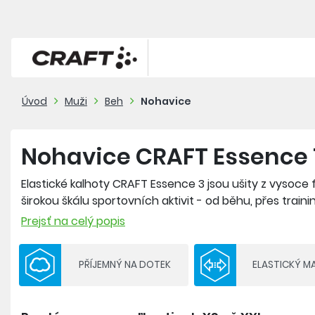
Úvod
Muži
Beh
Nohavice
Nohavice CRAFT Essence 
Elastické kalhoty CRAFT Essence 3 jsou ušity z vysoce 
širokou škálu sportovních aktivit - od běhu, přes trainin
kombinuje v optimálním poměru recyklovaný polyamid
Prejsť na celý popis
termoregulací, vysokou elasticitou a efektivní kompres
šňůrka ke stažení. Na obou stranách stehen jsou prost
PŘÍJEMNÝ NA DOTEK
ELASTICKÝ M
nebo jiných drobností.
Složení: 75 % recyklovaný polyamid, 25 % elastan