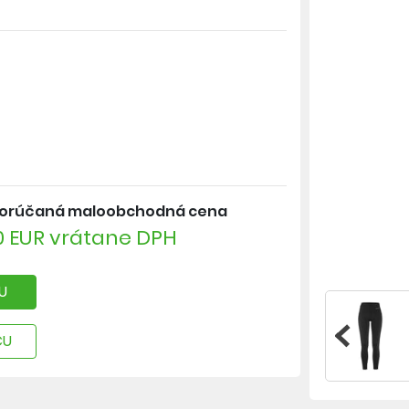
orúčaná maloobchodná cena
0 EUR vrátane DPH
U
CU