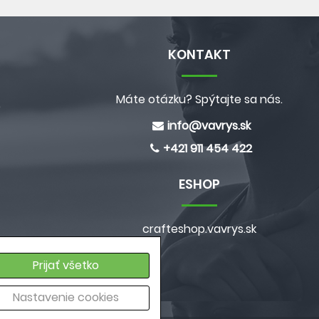
KONTAKT
Máte otázku? Spýtajte sa nás.
e
info@
vavrys.sk
+421 911 454 422
ESHOP
crafteshop.vavrys.sk
a
Prijať všetko
ých údajov
Nastavenie cookies