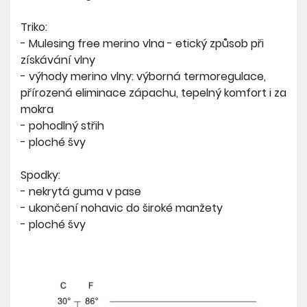
Triko:
- Mulesing free merino vlna - etický způsob při
získávání vlny
- výhody merino vlny: výborná termoregulace,
přírozená eliminace zápachu, tepelný komfort i za
mokra
- pohodlný střih
- ploché švy
Spodky:
- nekrytá guma v pase
- ukončení nohavic do široké manžety
- ploché švy