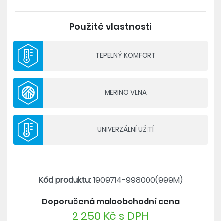
tepelný komfort po celý den.
Použité vlastnosti
Materiál: 47% polyester, 42% merino vlna, 11%
polyamid
Gramáž: 165g/m2
TEPELNÝ KOMFORT
Triko:
- Mulesing free merino vlna - etický způsob při
MERINO VLNA
získávání vlny
- výhody merino vlny: výborná termoregulace,
přírozená eliminace zápachu, tepelný komfort i za
UNIVERZÁLNÍ UŽITÍ
mokra
- pohodlný střih
- ploché švy
Kód produktu:
1909714-998000(999M)
Spodky:
- nekrytá guma v pase
Doporučená maloobchodní cena
- ukončení nohavic do široké manžety
2 250 Kč s DPH
- ploché švy