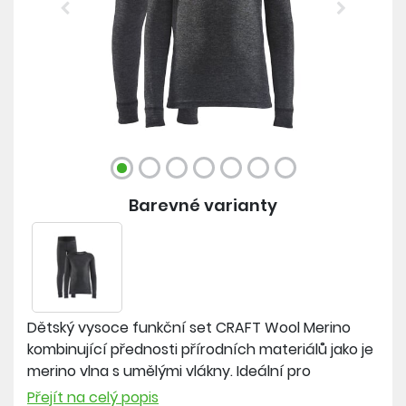
Previous
Next
Barevné varianty
Dětský vysoce funkční set CRAFT Wool Merino
kombinující přednosti přírodních materiálů jako je
merino vlna s umělými vlákny. Ideální pro
outdoorové aktivity v chladném počasí. Poskytuje
Přejít na celý popis