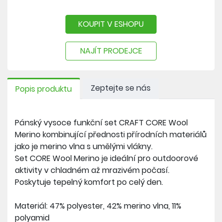
- ploché švy
KOUPIT V ESHOPU
NEEXISTUJE UNIVERZÁLNÍ FUNKČNÍ PRÁDLO
-
VYBERTE SI TO SPRÁVNÉ ZDE >>
NAJÍT PRODEJCE
Zeptejte se nás
Popis produktu
Pánský vysoce funkční set CRAFT CORE Wool
Merino kombinující přednosti přírodních materiálů
jako je merino vlna s umělými vlákny.
Set CORE Wool Merino je ideální pro outdoorové
aktivity v chladném až mrazivém počasí.
Poskytuje tepelný komfort po celý den.
Materiál: 47% polyester, 42% merino vlna, 11%
polyamid