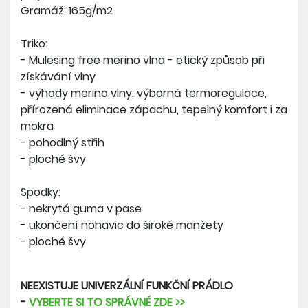
Gramáž: 165g/m2
Triko:
- Mulesing free merino vlna - etický způsob při
získávání vlny
- výhody merino vlny: výborná termoregulace,
přírozená eliminace zápachu, tepelný komfort i za
mokra
- pohodlný střih
- ploché švy
Spodky:
- nekrytá guma v pase
- ukončení nohavic do široké manžety
- ploché švy
NEEXISTUJE UNIVERZÁLNÍ FUNKČNÍ PRÁDLO
-
VYBERTE SI TO SPRÁVNÉ ZDE >>