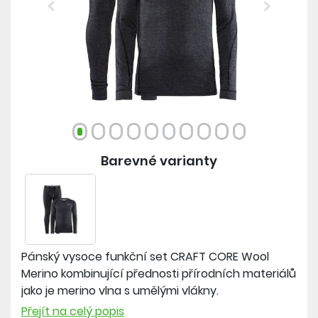
Previous
Next
Barevné varianty
Pánský vysoce funkční set CRAFT CORE Wool
Merino kombinující přednosti přírodních materiálů
jako je merino vlna s umělými vlákny.
Set CORE Wool Merino je ideální pro outdoorové
Přejít na celý popis