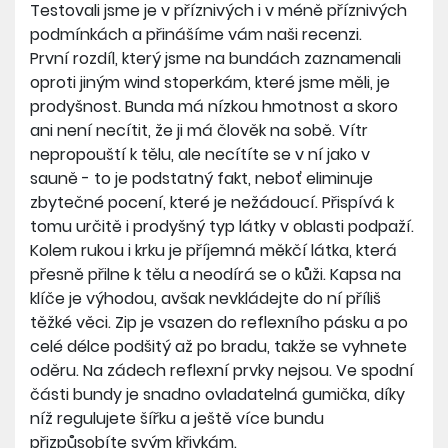
Testovali jsme je v příznivých i v méně příznivých
podmínkách a přinášíme vám naši recenzi.
První rozdíl, který jsme na bundách zaznamenali
oproti jiným wind stoperkám, které jsme měli, je
prodyšnost. Bunda má nízkou hmotnost a skoro
ani není necítit, že ji má člověk na sobě. Vítr
nepropouští k tělu, ale necítíte se v ní jako v
sauně - to je podstatný fakt, neboť eliminuje
zbytečné pocení, které je nežádoucí. Přispívá k
tomu určitě i prodyšný typ látky v oblasti podpaží.
Kolem rukou i krku je příjemná měkčí látka, která
přesně přilne k tělu a neodírá se o kůži. Kapsa na
klíče je výhodou, avšak nevkládejte do ní příliš
těžké věci. Zip je vsazen do reflexního pásku a po
celé délce podšitý až po bradu, takže se vyhnete
oděru. Na zádech reflexní prvky nejsou. Ve spodní
části bundy je snadno ovladatelná gumička, díky
níž regulujete šířku a ještě více bundu
přizpůsobíte svým křivkám.