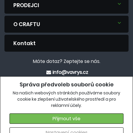
PRODEJCI
O CRAFTU
Kontakt
Máte dotaz? Zeptejte se nás.
info@vavrys.cz
+420 575 570 913
Správa předvoleb souborů cookie
Na našich webových stránkách používáme soubory
Eshop
cookie ke zlepšení uživatelského prostředí a pro
reklamní účely.
crafteshop.vavrys.cz
Přijmout vše
Nastavení cookies