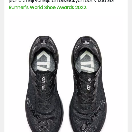
jedna z nejrychlejších běžeckých bot v soutěži
Runner’s World Shoe Awards 2022.