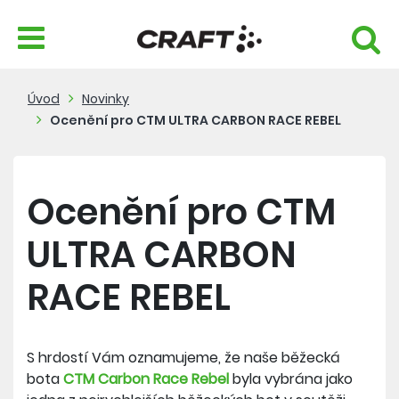
Úvod
Novinky
Ocenění pro CTM ULTRA CARBON RACE REBEL
Ocenění pro CTM
ULTRA CARBON
RACE REBEL
S hrdostí Vám oznamujeme, že naše běžecká
bota
CTM Carbon Race Rebel
byla vybrána jako