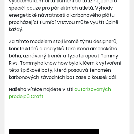
vysokému komfortu tlumení se totiž nejedná o
speciál pouze pro pár elitních atletů. Výhody
energetické návratnosti a karbonového plátu
procházející tlumící vrstvou může využít úplně
každý.
Za tímto modelem stojí kromě týmu designerů,
konstruktérů a analytiků také ikona amerického
běhu, uznávaný trenér a fyzioterapeut Tommy
Rivs. Tommyho know how bylo klíčem k vytvoření
této špičkové boty, která posouvá fenomén
karbonových závodních bot zase o kousek dál.
Našeho vítěze najdete v síti
autorizovaných
prodejců Craft