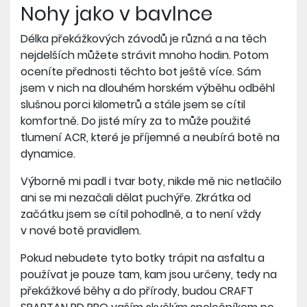
Nohy jako v bavlnce
Délka překážkových závodů je různá a na těch
nejdelších můžete strávit mnoho hodin. Potom
oceníte přednosti těchto bot ještě více. Sám
jsem v nich na dlouhém horském výběhu odběhl
slušnou porci kilometrů a stále jsem se cítil
komfortně. Do jisté míry za to může použité
tlumení ACR, které je příjemné a neubírá botě na
dynamice.
Výborně mi padl i tvar boty, nikde mě nic netlačilo
ani se mi nezačali dělat puchýře. Zkrátka od
začátku jsem se cítil pohodlně, a to není vždy
v nové botě pravidlem.
Pokud nebudete tyto botky trápit na asfaltu a
používat je pouze tam, kam jsou určeny, tedy na
překážkové běhy a do přírody, budou CRAFT