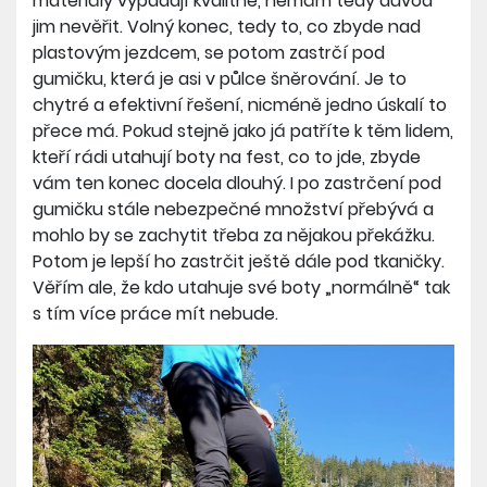
materiály vypadají kvalitně, nemám tedy důvod
jim nevěřit. Volný konec, tedy to, co zbyde nad
plastovým jezdcem, se potom zastrčí pod
gumičku, která je asi v půlce šněrování. Je to
chytré a efektivní řešení, nicméně jedno úskalí to
přece má. Pokud stejně jako já patříte k těm lidem,
kteří rádi utahují boty na fest, co to jde, zbyde
vám ten konec docela dlouhý. I po zastrčení pod
gumičku stále nebezpečné množství přebývá a
mohlo by se zachytit třeba za nějakou překážku.
Potom je lepší ho zastrčit ještě dále pod tkaničky.
Věřím ale, že kdo utahuje své boty „normálně“ tak
s tím více práce mít nebude.