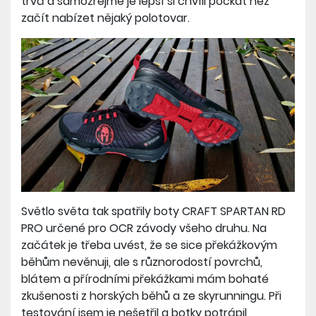
trvá a samozřejmě je lepší si chvíli počkat než
začít nabízet nějaký polotovar.
Světlo světa tak spatřily boty CRAFT SPARTAN RD
PRO určené pro OCR závody všeho druhu. Na
začátek je třeba uvést, že se sice překážkovým
běhům nevěnuji, ale s různorodostí povrchů,
blátem a přírodními překážkami mám bohaté
zkušenosti z horských běhů a ze skyrunningu. Při
testování jsem je nešetřil a botky potrápil