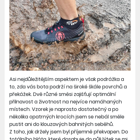
Asi nejdůležitějším aspektem je však podrážka a
to, zda vás bota podrží na široké škále povrchů a
překážek. Dvě různé směsi zajišťují optimální
přilnavost a životnost na nejvíce namáhaných
místech. Vzorek je naprosto dostatečný a po
několika opatrných krocích jsem se nebál směle
pustit ani do klouzavých bahnitých seběhů.
Z toho, jak držely jsem byl příjemně překvapen. Do
totálního bláta, které dosahuje do půli lýtek se mi