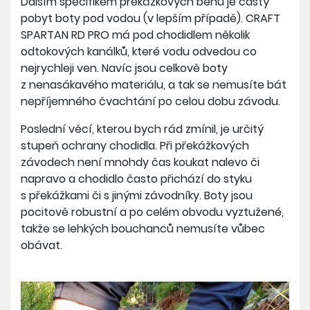
Dalším specifikem překážkových běhů je častý
pobyt boty pod vodou (v lepším případě). CRAFT
SPARTAN RD PRO má pod chodidlem několik
odtokových kanálků, které vodu odvedou co
nejrychleji ven. Navíc jsou celkově boty
z nenasákavého materiálu, a tak se nemusíte bát
nepříjemného čvachtání po celou dobu závodu.
Poslední věcí, kterou bych rád zmínil, je určitý
stupeň ochrany chodidla. Při překážkových
závodech není mnohdy čas koukat nalevo či
napravo a chodidlo často přichází do styku
s překážkami či s jinými závodníky. Boty jsou
pocitově robustní a po celém obvodu vyztužené,
takže se lehkých bouchanců nemusíte vůbec
obávat.