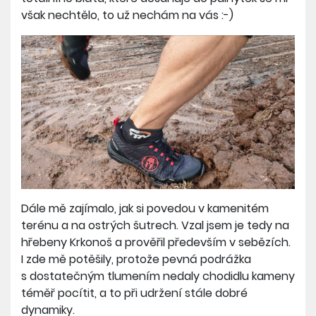
však nechtělo, to už nechám na vás :-)
Dále mě zajímalo, jak si povedou v kamenitém
terénu a na ostrých šutrech. Vzal jsem je tedy na
hřebeny Krkonoš a prověřil především v sebězích.
I zde mě potěšily, protože pevná podrážka
s dostatečným tlumením nedaly chodidlu kameny
téměř pocítit, a to při udržení stále dobré
dynamiky.