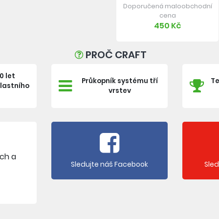
Doporučená maloobchodní
cena
450 Kč
PROČ CRAFT
0 let
Průkopník systému tří
Te
vlastního
vrstev
e
ích a
Sledujte náš Facebook
Sle