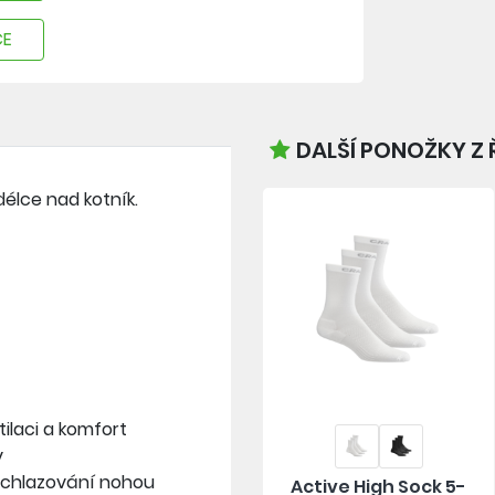
CE
DALŠÍ PONOŽKY Z
élce nad kotník.
ilaci a komfort
y
 ochlazování nohou
Active High Sock 5-