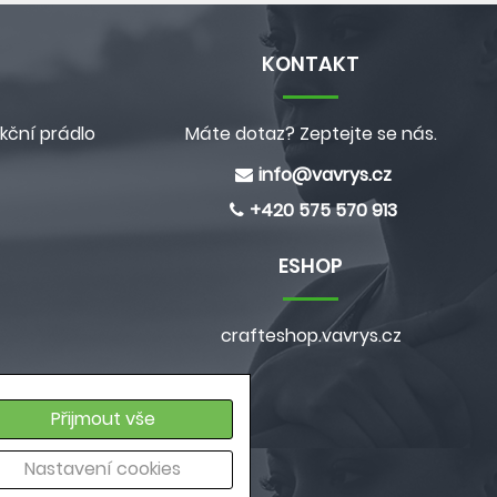
KONTAKT
kční prádlo
Máte dotaz? Zeptejte se nás.
info@
vavrys.cz
+420 575 570 913
ESHOP
crafteshop.vavrys.cz
e
Přijmout vše
ích údajů
Nastavení cookies