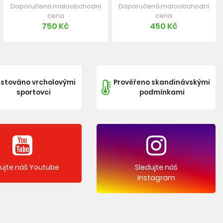
Doporučená maloobchodní
Doporučená maloobchodní
cena
cena
750 Kč
450 Kč
stováno vrcholovými
Prověřeno skandinávskými
sportovci
podmínkami
dujte náš Youtube
Sledujte náš
Instagram