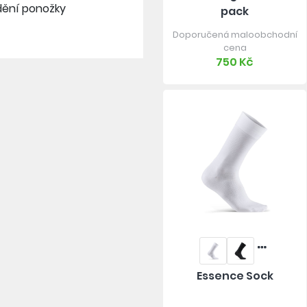
dění ponožky
pack
Doporučená maloobchodní
cena
750 Kč
Essence Sock