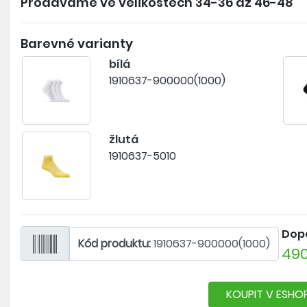
Prodáváme ve velikostech
34-36 až 46-48
- tenký materiál v oblasti nártu, podpora příčné klenb
- kanálková struktura umožňuje rychlý odvod potu a
Barevné varianty
- stretchový panel po obvodu chodidla zabraňuje sjíž
- zesílená pata a špička
bílá
1910637-900000(1000)
žlutá
1910637-5010
Dop
Kód produktu:
1910637-900000(1000)
490
KOUPIT V ESHO