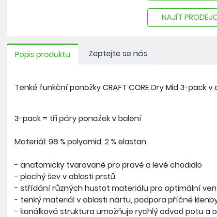
NAJÍT PRODEJ
Zeptejte se nás
Popis produktu
Tenké funkční ponožky CRAFT CORE Dry Mid 3-pack v d
3-pack = tři páry ponožek v balení
Materiál: 98 % polyamid, 2 % elastan
- anatomicky tvarované pro pravé a levé chodidlo
- plochý šev v oblasti prstů
- střídání různých hustot materiálu pro optimální vent
- tenký materiál v oblasti nártu, podpora příčné klenb
- kanálková struktura umožňuje rychlý odvod potu a