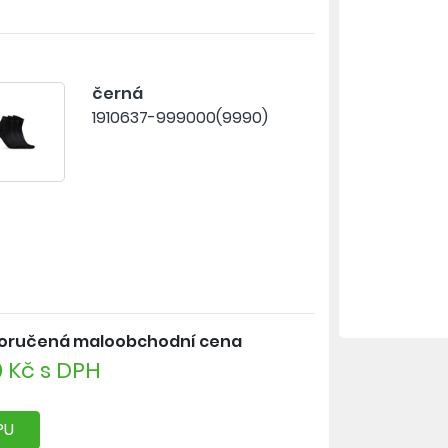
y
 ochlazování nohou
dění ponožky
černá
1910637-999000(9990)
oručená maloobchodní cena
 Kč s DPH
PU