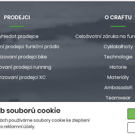
PRODEJCI
O CRAFTU
yhledat prodejce
Celoživotní záruka na fun
ní prodejci funkční prádlo
Cyklokalhoty
izovaní prodejci bike
Technologie
ovaní prodejci running
Historie
rizovaní prodejci XC
Materiály
Ambasadoři
Teamwear
Customkolekc
b souborů cookie
Pravidla ochrany osobn
ách používáme soubory cookie ke zlepšení
o reklamní účely.