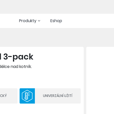
Produkty
Eshop
d 3-pack
élce nad kotník.
ICKÝ
UNIVERZÁLNÍ UŽITÍ
ilaci a komfort