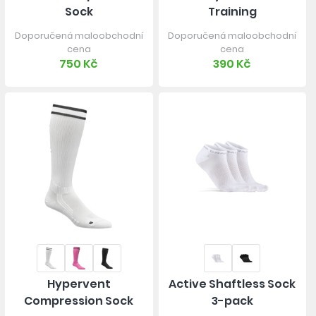
Sock
Training
Doporučená maloobchodní
Doporučená maloobchodní
cena
cena
750 Kč
390 Kč
Hypervent
Active Shaftless Sock
Compression Sock
3-pack