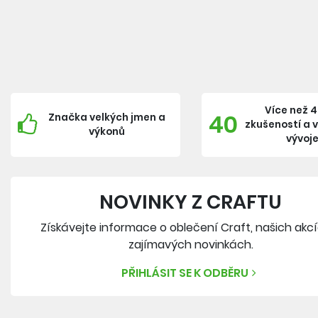
Více než 4
40
Značka velkých jmen a
zkušeností a 
výkonů
vývoj
NOVINKY Z CRAFTU
Získávejte informace o oblečení Craft, našich akc
zajímavých novinkách.
PŘIHLÁSIT SE K ODBĚRU