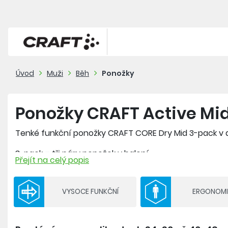
Úvod
Muži
Běh
Ponožky
Ponožky CRAFT Active Mi
Tenké funkční ponožky CRAFT CORE Dry Mid 3-pack v d
3-pack = tři páry ponožek v balení
Přejít na celý popis
Materiál: 98 % polyamid, 2 % elastan
VYSOCE FUNKČNÍ
ERGONOM
- anatomicky tvarované pro pravé a levé chodidlo
- plochý šev v oblasti prstů
- střídání různých hustot materiálu pro optimální vent