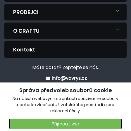
PRODEJCI
O CRAFTU
Kontakt
Máte dotaz? Zeptejte se nás.
info@vavrys.cz
+420 575 570 913
Správa předvoleb souborů cookie
Na našich webových stránkách používáme soubory
Eshop
cookie ke zlepšení uživatelského prostředí a pro
reklamní účely.
crafteshop.vavrys.cz
Přijmout vše