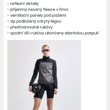
- reflexní detaily
- příjemný česaný fleece v límci
- ventilační panely pod pažemi
- zip podložený a krytý légou
- předtvarované rukávy
- spodní díl i rukávy ukončeny elastickou paspulí