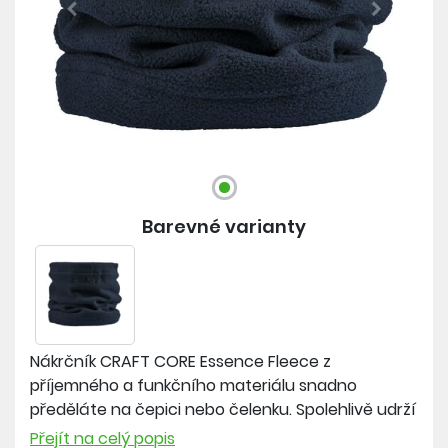
Previous
Next
Barevné varianty
Nákrčník CRAFT CORE Essence Fleece z
příjemného a funkčního materiálu snadno
předěláte na čepici nebo čelenku. Spolehlivě udrží
váš krk nebo hlavu v teple.
Přejít na celý popis