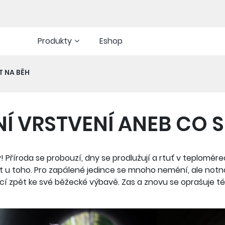
Produkty
Eshop
T NA BĚH
NÍ VRSTVENÍ ANEB CO 
y! Příroda se probouzí, dny se prodlužují a rtuť v teplomě
 u toho. Pro zapálené jedince se mnoho nemění, ale notn
í zpět ke své běžecké výbavě. Zas a znovu se oprašuje t