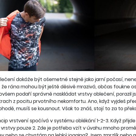
lečení dokáže být ošemetné stejně jako jarní počasí, nenec
 že rána mohou být ještě děsivě mrazivá, občas foukne o
 ovšem podaří správně naskládat vrstvy oblečení, porazil js
rach z pocitu prvotního nekomfortu. Ano, když vyjdeš pře
hodě, musíš se kousnout. Však to znáš, stojí to za to pře
incip vrstvení spočívá v systému oblékání 1-2-3. Když přij
 vrstvy pouze 2. Zde je potřeba vzít v úvahu mnoho promě
ev nebo se chystám na lehký jogging? Jsem zmrzlík nebo 