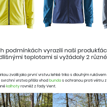
ch podmínkách vyrazili naši produkťáci
dlišnými teplotami si vyžádaly 2 různé
irkou zvolili jako první vrstvu lehké triko s dlouhým rukávem
 svrchní vrstva přišla vhod
bunda
s ochranou proti větru z 
ané
kalhoty
rovněž z řady Vent.