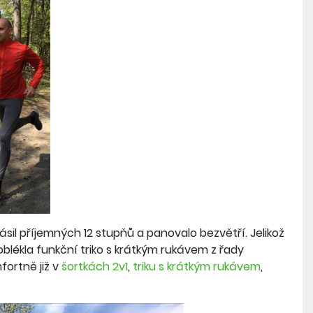
ásil příjemných 12 stupňů a panovalo bezvětří. Jelikož
blékla funkční triko s krátkým rukávem z řady
mfortně již v
šortkách 2v1
,
triku s krátkým rukávem
,