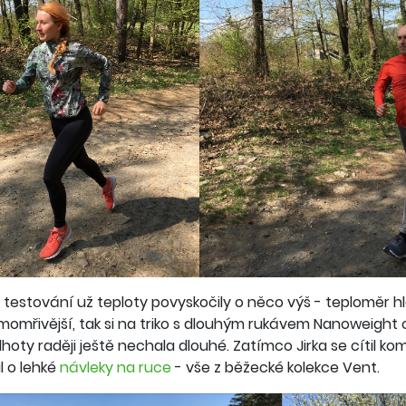
ím testování už teploty povyskočily o něco výš - teploměr hl
momřivější, tak si na triko s dlouhým rukávem Nanoweight o
alhoty raději ještě nechala dlouhé. Zatímco Jirka se cítil ko
l o lehké
návleky na ruce
- vše z běžecké kolekce Vent.