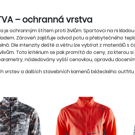
TVA – ochranná vrstva
va je ochranným štítem proti živlům. Sportovci na ni kladou
ladem. Zároveň zajišťuje odvod potu a přebytečného tepla 
telná. Dle intenzity deště a větru lze vybírat z materiálů 
ivům. Toto kritérium se pak promítá do ceny, za kterou si 
parametry, následovány vyšší cenovkou, opravdu docením
ch vrstev a dalších stavebních kamenů běžeckého outfitu 