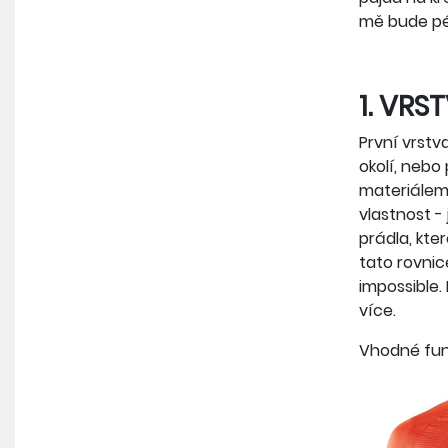
mě bude péc
1. VRS
První vrstv
okolí, nebo
materiálem,
vlastnost -
prádla, kte
tato rovnic
impossible.
více.
Vhodné fun