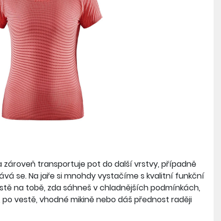
a zároveň transportuje pot do další vrstvy, případně
ává se. Na jaře si mnohdy vystačíme s kvalitní funkční
istě na tobě, zda sáhneš v chladnějších podmínkách,
po vestě, vhodné mikině nebo dáš přednost raději