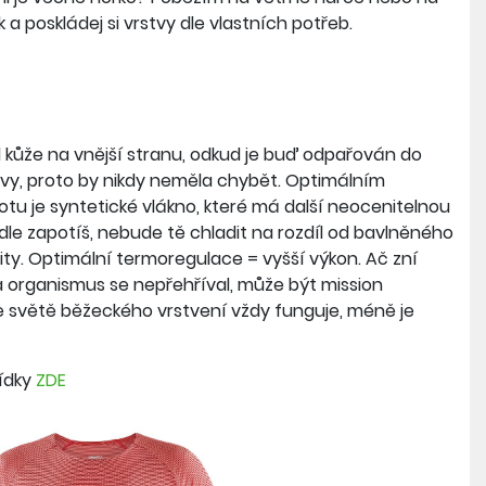
 poskládej si vrstvy dle vlastních potřeb.
d kůže na vnější stranu, odkud je buď odpařován do
vrstvy, proto by nikdy neměla chybět. Optimálním
tu je syntetické vlákno, které má další neocenitelnou
dle zapotíš, nebude tě chladit na rozdíl od bavlněného
ity. Optimální termoregulace = vyšší výkon. Ač zní
 a organismus se nepřehříval, může být mission
ve světě běžeckého vrstvení vždy funguje, méně je
ídky
ZDE