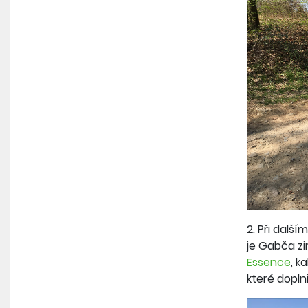
2. Při dalš
je Gabča zi
Essence
, k
které doplni