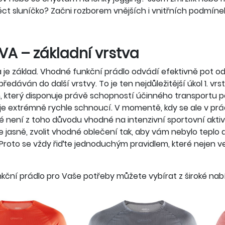
t sluníčko? Začni rozborem vnějších i vnitřních podmínek a
TVA – základní vrstva
a je základ. Vhodné funkční prádlo odvádí efektivně pot o
 předáván do další vrstvy. To je ten nejdůležitější úkol 1. 
 který disponuje právě schopností účinného transportu po
 je extrémně rychle schnoucí. V momentě, kdy se ale v prá
ré není z toho důvodu vhodné na intenzivní sportovní aktiv
e jasně, zvolit vhodné oblečení tak, aby vám nebylo teplo
 Proto se vždy řiďte jednoduchým pravidlem, které nejen 
kční prádlo pro Vaše potřeby můžete vybírat z široké nab