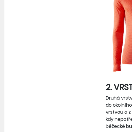
2. VRS
Druhá vrstv
do okolního
vrstvou a z
kdy nepotř
běžecké bu