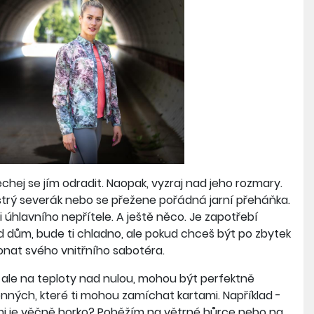
hej se jím odradit. Naopak, vyzraj nad jeho rozmary.
strý severák nebo se přežene pořádná jarní přeháňka.
i úhlavního nepřítele. A ještě něco. Je zapotřebí
d dům, bude ti chladno, ale pokud chceš být po zbytek
konat svého vnitřního sabotéra.
de ale na teploty nad nulou, mohou být perfektně
nných, které ti mohou zamíchat kartami. Například -
mi je věčně horko? Poběžím na větrné hůrce nebo na