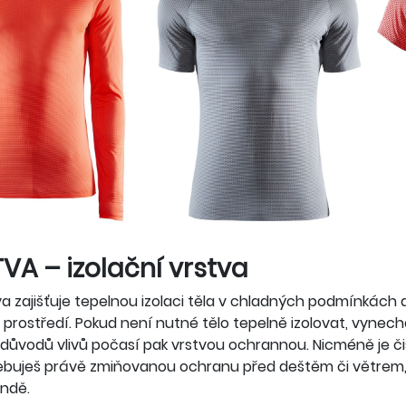
TVA – izolační vrstva
a zajišťuje tepelnou izolaci těla v chladných podmínkách 
 prostředí. Pokud není nutné tělo tepelně izolovat, vynech
 důvodů vlivů počasí pak vrstvou ochrannou. Nicméně je č
ebuješ právě zmiňovanou ochranu před deštěm či větrem, 
ndě.