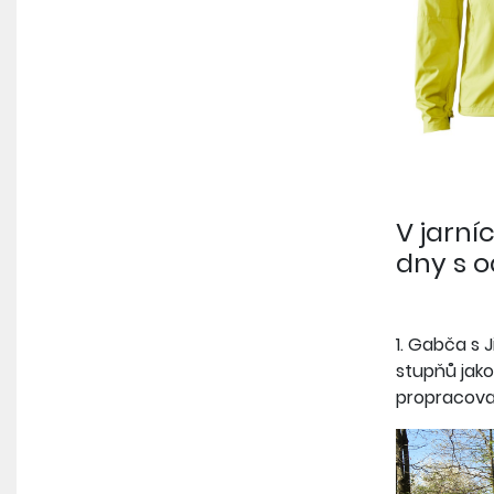
V jarní
dny s o
1. Gabča s J
stupňů jako
propracov