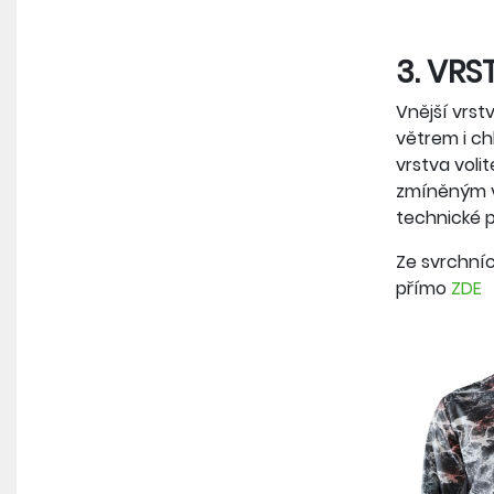
3. VRS
Vnější vrst
větrem i ch
vrstva voli
zmíněným vl
technické 
Ze svrchní
přímo
ZDE