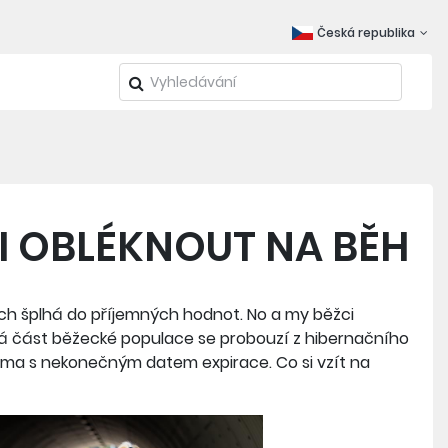
Česká republika
SI OBLÉKNOUT NA BĚH
rech šplhá do příjemných hodnot. No a my běžci
á část běžecké populace se probouzí z hibernačního
éma s nekonečným datem expirace. Co si vzít na