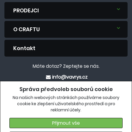
PRODEJCI
O CRAFTU
Kontakt
Máte dotaz? Zeptejte se nás.
info@vavrys.cz
+420 575 570 913
Správa předvoleb souborů cookie
Na našich webových stránkách používáme soubory
Eshop
cookie ke zlepšení uživatelského prostředí a pro
reklamní účely.
crafteshop.vavrys.cz
Přijmout vše