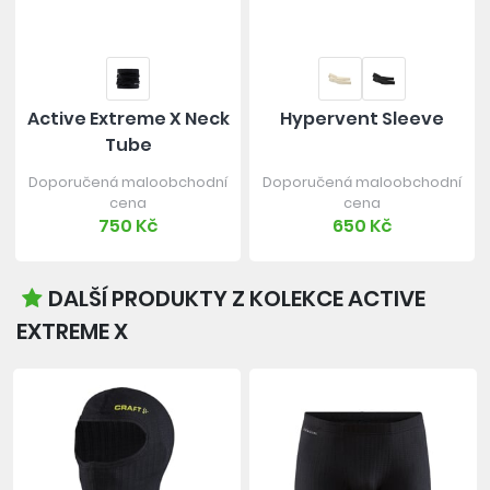
Active Extreme X Neck
Hypervent Sleeve
Tube
Doporučená maloobchodní
Doporučená maloobchodní
cena
cena
750 Kč
650 Kč
DALŠÍ PRODUKTY Z KOLEKCE ACTIVE
EXTREME X