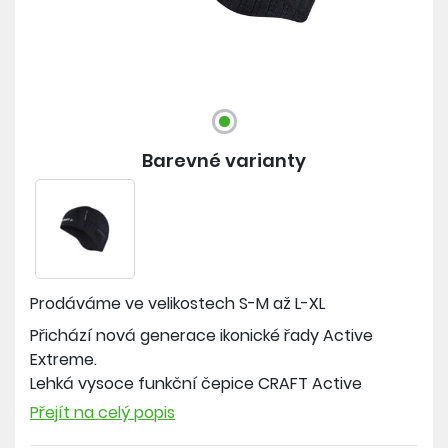
Barevné varianty
Prodáváme ve velikostech
S-M až L-XL
Přichází nová generace ikonické řady Active
Extreme.
Lehká vysoce funkční čepice CRAFT Active
Extreme X s membránou je určena na sportovní
Přejít na celý popis
aktivity v chladných a větrných podmínkách..