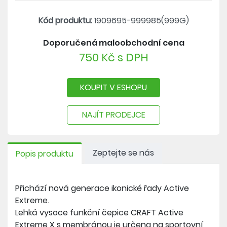
polyesterového vlákna, při jehož výrobě byl použit
zrecyklovaný plastový odpad vylovený z oceánu.
Kód produktu:
1909695-999985(999G)
Doporučená maloobchodní cena
750 Kč s DPH
KOUPIT V ESHOPU
NAJÍT PRODEJCE
Zeptejte se nás
Popis produktu
Přichází nová generace ikonické řady Active
Extreme.
Lehká vysoce funkční čepice CRAFT Active
Extreme X s membránou je určena na sportovní