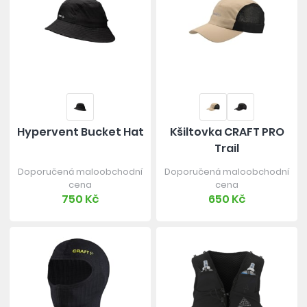
Hypervent Bucket Hat
Kšiltovka CRAFT PRO
Trail
Doporučená maloobchodní
Doporučená maloobchodní
cena
cena
750 Kč
650 Kč