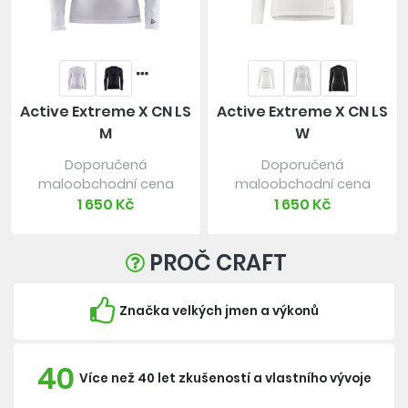
Active Extreme X CN LS
Active Extreme X CN LS
M
W
Doporučená
Doporučená
maloobchodní cena
maloobchodní cena
1 650 Kč
1 650 Kč
PROČ CRAFT
Značka velkých jmen a výkonů
40
Více než 40 let zkušeností a vlastního vývoje