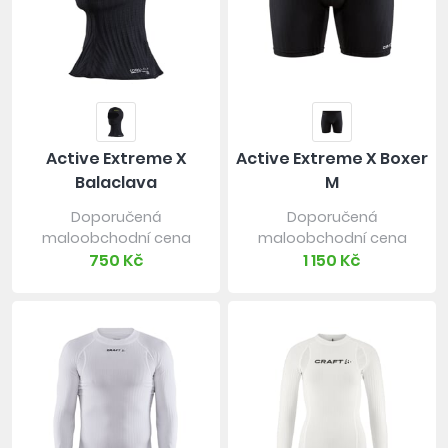
Active Extreme X
Active Extreme X Boxer
Balaclava
M
Doporučená
Doporučená
maloobchodní cena
maloobchodní cena
750 Kč
1 150 Kč