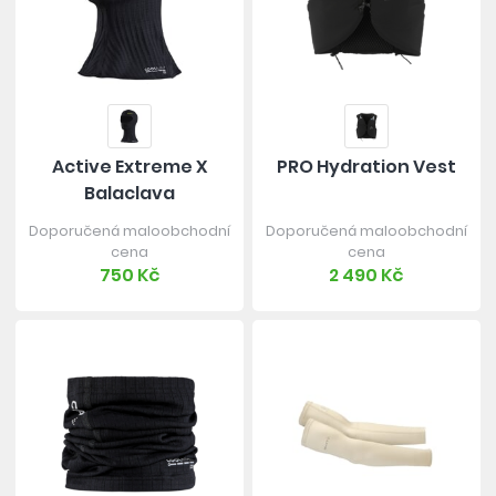
Active Extreme X
PRO Hydration Vest
Balaclava
Doporučená maloobchodní
Doporučená maloobchodní
cena
cena
750 Kč
2 490 Kč